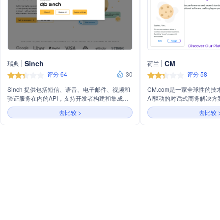
Sinch
CM
瑞典
荷兰
评分 64
30
评分 58
Sinch 提供包括短信、语音、电子邮件、视频和
CM.com是一家全球性的
验证服务在内的API，支持开发者构建和集成通
AI驱动的对话式商务解决方
信功能。
来，CM.com已经发展成为
去比较 >
去比较 
行业领导者，在全球18个
司提供包括短信、语音、聊
和电子票务在内的全方位服
AI平台实现无缝的客户旅程。
括各行各业的知名企业，如
和Takeaway.com等。
创新的支付解决方案和全球
可。