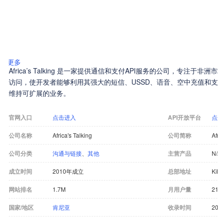
更多
Africa’s Talking 是一家提供通信和支付API服务的公司，专注
访问，使开发者能够利用其强大的短信、USSD、语音、空中充值和支
维持可扩展的业务。
官网入口
点击进入
API开放平台
点
公司名称
Africa's Talking
公司简称
Af
公司分类
沟通与链接
、
其他
主营产品
N
成立时间
2010年成立
总部地址
Ki
网站排名
1.7M
月用户量
21
国家/地区
肯尼亚
收录时间
20