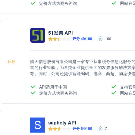
定价方式为商务咨询
网站在S
51发票 API
评分 49/100
160
航天信息股份有限公司是一家专业从事税务信息化服务
+
比较
富的行业经验，为各类企业提供全面的发票服务解决方
等。同时，公司还提供智能编码、电商、商超、物流快
企业提高发票处理效率，降低成本，优化用户体验。作
推动税务信息化的发展，助力企业实现数字化转型。
API适用于中国
支持官
定价方式为商务咨询
网站在S
saphety API
评分 54/100
7