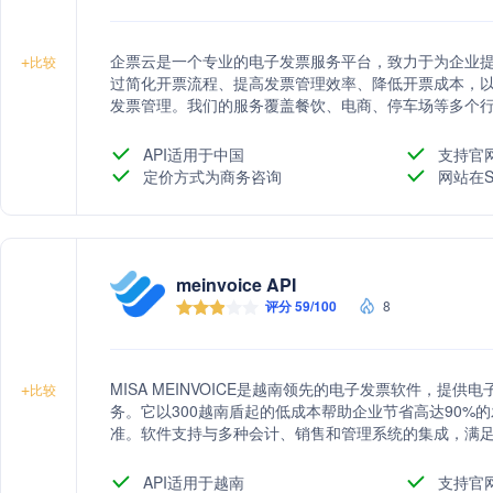
企票云是一个专业的电子发票服务平台，致力于为企业
+
比较
过简化开票流程、提高发票管理效率、降低开票成本，
发票管理。我们的服务覆盖餐饮、电商、停车场等多个
并提供API接口、H5接口、发票系统OEM嵌入及定制开
API适用于中国
支持官
定价方式为商务咨询
网站在S
meinvoice API
评分 59/100
8
MISA MEINVOICE是越南领先的电子发票软件，提
+
比较
务。它以300越南盾起的低成本帮助企业节省高达90%
准。软件支持与多种会计、销售和管理系统的集成，满足税
API适用于越南
支持官