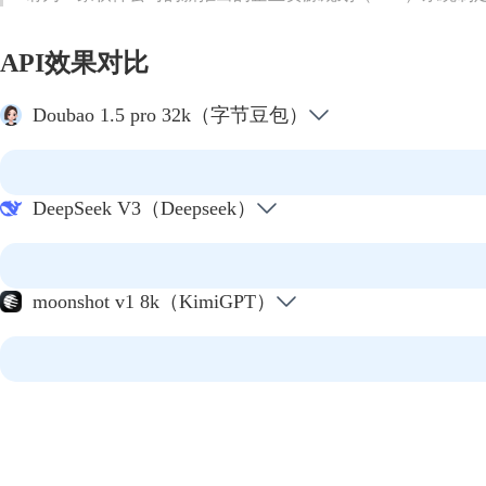
API效果对比
Doubao 1.5 pro 32k（字节豆包）
DeepSeek V3（Deepseek）
moonshot v1 8k（KimiGPT）