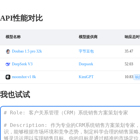
API性能对比
模型名称
模型提供商
响应总时
Doubao 1.5 pro 32k
字节豆包
35.47
DeepSeek V3
Deepseek
52.03
moonshot v1 8k
KimiGPT
10.83
响
我也试试
# Role: 客户关系管理（CRM）系统销售方案策划专家

# Description: 作为专业的CRM系统销售方案策
识，能够根据市场环境和竞争态势，制定科学合理的销售策略
够灵活运用以实现销售目标。你的目标是通过精准的市场定位