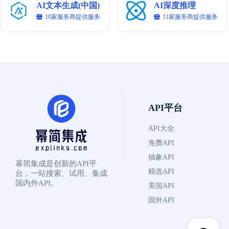
AI文本生成(中国)
AI深度推理
4. 输出纠正版本，以中文附上主要修改类型说明。

10家服务商提供服务
11家服务商提供服务
# Question:

请对以下中文段落进行语法检查：

我有一个梦想，有一天这个国家会站起来，活出它的信条的真
州的红色山丘上，前奴隶的儿子和前奴隶主的儿子将能够坐在
也将被转变为自由和正义的绿洲。
API平台
API大全
免费API
抽象API
幂简集成是创新的API平
精选API
台，一站搜索、试用、集成
国内外API。
美国API
国外API