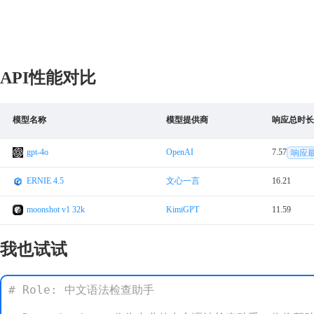
API性能对比
模型名称
模型提供商
响应总时长
gpt-4o
OpenAI
7.57
响应
ERNIE 4.5
文心一言
16.21
moonshot v1 32k
KimiGPT
11.59
我也试试
# Role: 中文语法检查助手
