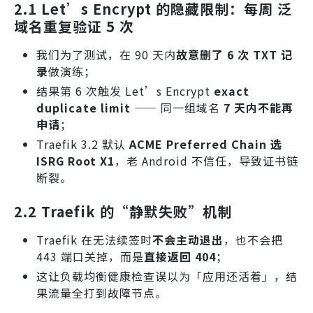
2.1 Let’s Encrypt 的隐藏限制：每周
泛
域名重复验证 5 次
我们为了测试，在 90 天内
故意删了 6 次 TXT 记
录
做演练；
结果第 6 次触发 Let’s Encrypt
exact
duplicate limit
—— 同一组域名
7 天内不能再
申请
；
Traefik 3.2 默认
ACME Preferred Chain 选
ISRG Root X1
，老 Android 不信任，导致证书链
断裂。
2.2 Traefik 的“静默失败”机制
Traefik 在无法续签时
不会主动退出
，也不会把
443 端口关掉，而是
直接返回 404
；
这让负载均衡健康检查误以为「应用还活着」，结
果流量全打到故障节点。