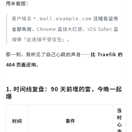
甩来截图：
客户域名
泛域名证书
*.mall.example.com
全部失效
，Chrome 直接大红锁，iOS Safari 直
接弹「此连接不受信任」。
那一刻，我听见了自己心跳的声音——
比 Traefik 的
404 页面还响
。
1. 时间线复盘：90 天前埋的雷，今晚一起
爆
当
时
时间
事件
心
态