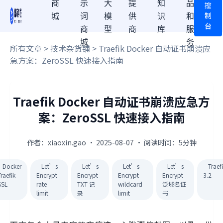
商
示
大
提
知
品
控
制
城
词
模
供
识
和
台
商
型
商
库
服
城
务
所有文章
>
技术杂货铺
> Traefik Docker 自动证书崩溃应
急方案：ZeroSSL 快速接入指南
Traefik Docker 自动证书崩溃应急方
案：ZeroSSL 快速接入指南
作者：xiaoxin.gao · 2025-08-07 · 阅读时间：5分钟
Docker
Let’s
Let’s
Let’s
Let’s
Traef
raefik
Encrypt
Encrypt
Encrypt
Encrypt
3.2
SSL
rate
TXT 记
wildcard
泛域名证
limit
录
limit
书