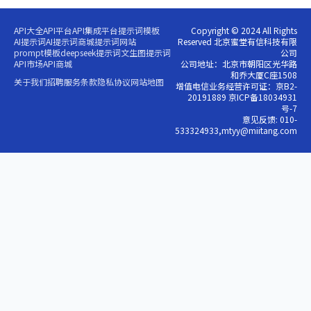
API大全
API平台
API集成平台
提示词模板
Copyright © 2024 All Rights
AI提示词
AI提示词商城
提示词网站
Reserved 北京蜜堂有信科技有限
prompt模板
deepseek提示词
文生图提示词
公司
API市场
API商城
公司地址：北京市朝阳区光华路
和乔大厦C座1508
关于我们
招聘
服务条款
隐私协议
网站地图
增值电信业务经营许可证：京B2-
20191889 京ICP备18034931
号-7
意见反馈: 010-
533324933,mtyy@miitang.com