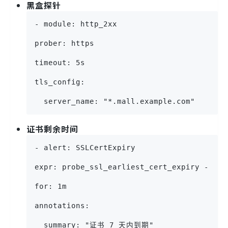
黑盒探针
- module: http_2xx
prober: https
timeout: 5s
tls_config:
  server_name: "*.mall.example.com"
证书剩余时间
- alert: SSLCertExpiry
expr: probe_ssl_earliest_cert_expiry - tim
for: 1m
annotations:
  summary: "证书 7 天内到期"