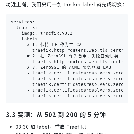
功谁上岗
。我们只用一条 Docker label 就完成切换：
services:

  traefik:

    image: traefik:v3.2

    labels:

      # 1. 保持 LE 作为主 CA

      - traefik.http.routers.web.tls.certresol
      # 2. 把 ZeroSSL 作为备用，失败自动切换

      - traefik.http.routers.web.tls.certresol
      # 3. ZeroSSL 的 ACME 服务器和 EAB

      - traefik.certificatesresolvers.zerossl.
      - traefik.certificatesresolvers.zerossl.
      - traefik.certificatesresolvers.zerossl.
      - traefik.certificatesresolvers.zerossl.
      - traefik.certificatesresolvers.zerossl
3.3 实测：从 502 到 200 的 5 分钟
03:30 加 label，重启 Traefik；