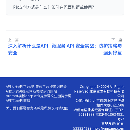
Pix支付方式是什么？如何在巴西和荷兰使用？
上一篇
下一篇
深入解析什么是API
微服务 API 安全实战：防护策略与
安全
漏洞修复
API大全
API平台
API集成平台
提示词模板
Copyright © 2024 All Rights
AI提示词
AI提示词商城
提示词网站
Reserved 北京蜜堂有信科技有限
prompt模板
deepseek提示词
文生图提示词
公司
API市场
API商城
公司地址：北京市朝阳区光华路
和乔大厦C座1508
关于我们
招聘
服务条款
隐私协议
网站地图
增值电信业务经营许可证：京B2-
20191889 京ICP备18034931
号-7
意见反馈: 010-
533324933,mtyy@miitang.com