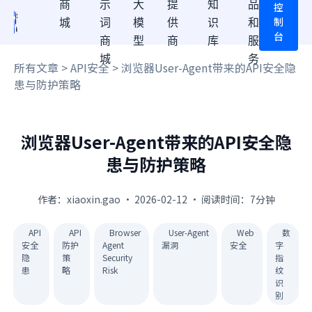
商
示
大
提
知
品
控
制
城
词
模
供
识
和
台
商
型
商
库
服
城
务
所有文章
>
API安全
> 浏览器User-Agent带来的API安全隐
患与防护策略
浏览器User-Agent带来的API安全隐
患与防护策略
作者：xiaoxin.gao · 2026-02-12 · 阅读时间：7分钟
API
API
Browser
User‑Agent
Web
数
安全
防护
Agent
漏洞
安全
字
隐
策
Security
指
患
略
Risk
纹
识
别