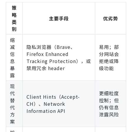
策
略
主要手段
优劣势
类
别
缩
减
隐私浏览器（Brave、
易用；部
信
Firefox Enhanced
分网站会
息
Tracking Protection），或
拒绝或降
暴
禁用冗余 header
级功能
露
现
代
更细粒度
Client Hints（Accept-
替
控制；但
CH）、Network
代
仍有信息
Information API
方
泄露风险
案