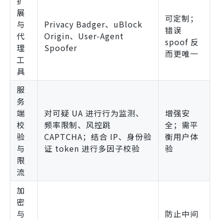
扩
展
可定制；
与
Privacy Badger、uBlock
错误
代
Origin、User‑Agent
spoof 反
理
Spoofer
而更唯一
工
具
服
务
端
对可疑 UA 进行行为监测、
增强安
校
频率限制、风控跳
全；需平
验
CAPTCHA；结合 IP、身份验
衡用户体
与
证 token 进行多因子校验
验
限
流
加
密
与
防止中间