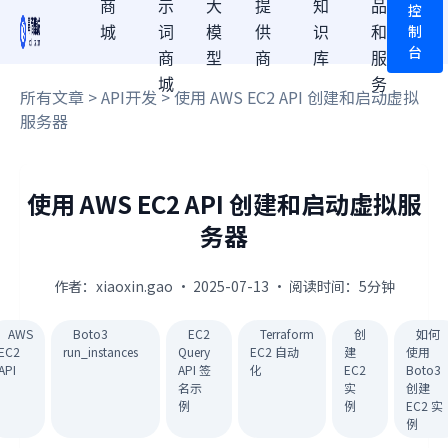
商
示
大
提
知
品
控
制
城
词
模
供
识
和
台
商
型
商
库
服
城
务
所有文章
>
API开发
> 使用 AWS EC2 API 创建和启动虚拟
服务器
使用 AWS EC2 API 创建和启动虚拟服
务器
作者：xiaoxin.gao · 2025-07-13 · 阅读时间：5分钟
AWS
Boto3
EC2
Terraform
创
如何
EC2
run_instances
Query
EC2 自动
建
使用
API
API 签
化
EC2
Boto3
名示
实
创建
例
例
EC2 实
例