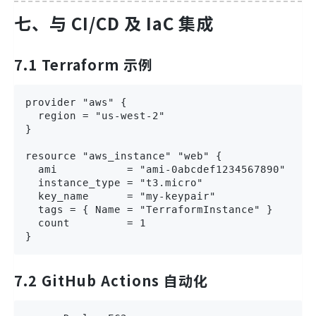
七、与 CI/CD 及 IaC 集成
7.1 Terraform 示例
provider "aws" {

  region = "us-west-2"

}

resource "aws_instance" "web" {

  ami           = "ami-0abcdef1234567890"

  instance_type = "t3.micro"

  key_name      = "my-keypair"

  tags = { Name = "TerraformInstance" }

  count         = 1

}
7.2 GitHub Actions 自动化