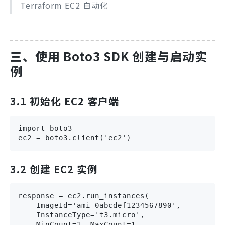
Terraform EC2 自动化
三、使用 Boto3 SDK 创建与启动实
例
3.1 初始化 EC2 客户端
import boto3

ec2 = boto3.client('ec2')
3.2 创建 EC2 实例
response = ec2.run_instances(

    ImageId='ami-0abcdef1234567890',          
    InstanceType='t3.micro',                
    MinCount=1, MaxCount=1,                 