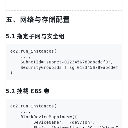
五、网络与存储配置
5.1 指定子网与安全组
ec2.run_instances(

    ...,

    SubnetId='subnet-0123456789abcdef0',

    SecurityGroupIds=['sg-0123456789abcdef0']

)
5.2 挂载 EBS 卷
ec2.run_instances(

    ...,

    BlockDeviceMappings=[{

        'DeviceName': '/dev/sdh',

        'Ebs': {'VolumeSize': 20, 'VolumeType'