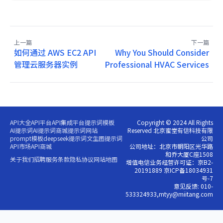
上一篇
下一篇
如何通过 AWS EC2 API
Why You Should Consider
管理云服务器实例
Professional HVAC Services
API大全
API平台
API集成平台
提示词模板
Copyright © 2024 All Rights
AI提示词
AI提示词商城
提示词网站
Reserved 北京蜜堂有信科技有限
prompt模板
deepseek提示词
文生图提示词
公司
API市场
API商城
公司地址：北京市朝阳区光华路
和乔大厦C座1508
关于我们
招聘
服务条款
隐私协议
网站地图
增值电信业务经营许可证：京B2-
20191889 京ICP备18034931
号-7
意见反馈: 010-
533324933,mtyy@miitang.com