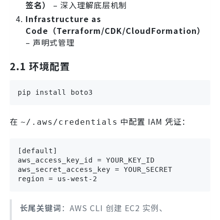
签名）
– 深入理解底层机制
Infrastructure as
Code（Terraform/CDK/CloudFormation）
– 声明式管理
2.1 环境配置
pip install boto3
在
中配置 IAM 凭证：
~/.aws/credentials
[default]

aws_access_key_id = YOUR_KEY_ID

aws_secret_access_key = YOUR_SECRET

region = us-west-2
长尾关键词
：AWS CLI 创建 EC2 实例、