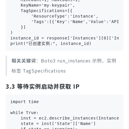
    KeyName='my-keypair',                   
    TagSpecifications=[{

        'ResourceType':'instance',

        'Tags':[{'Key':'Name','Value':'API-Cre
    }]

)

instance_id = response['Instances'][0]['Instan
print("已创建实例:", instance_id)
相关关键词
：Boto3 run_instances 示例、实例
标签 TagSpecifications
3.3 等待实例启动并获取 IP
import time

while True:

    inst = ec2.describe_instances(InstanceIds=
    state = inst['State']['Name']

    if state == 'running':
