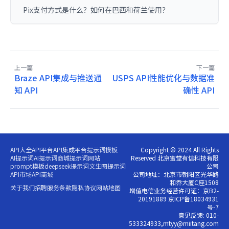
Pix支付方式是什么？如何在巴西和荷兰使用？
上一篇
下一篇
Braze API集成与推送通
USPS API性能优化与数据准
知 API
确性 API
API大全
API平台
API集成平台
提示词模板
Copyright © 2024 All Rights
AI提示词
AI提示词商城
提示词网站
Reserved 北京蜜堂有信科技有限
prompt模板
deepseek提示词
文生图提示词
公司
API市场
API商城
公司地址：北京市朝阳区光华路
和乔大厦C座1508
关于我们
招聘
服务条款
隐私协议
网站地图
增值电信业务经营许可证：京B2-
20191889 京ICP备18034931
号-7
意见反馈: 010-
533324933,mtyy@miitang.com