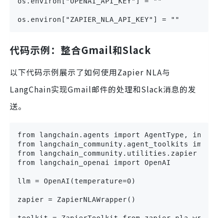
os.environ["OPENAI_API_KEY"] = ""

os.environ["ZAPIER_NLA_API_KEY"] = ""
代码示例：整合Gmail和Slack
以下代码示例展示了如何使用Zapier NLA与
LangChain实现Gmail邮件的处理和Slack消息的发
送。
from langchain.agents import AgentType, initia
from langchain_community.agent_toolkits import
from langchain_community.utilities.zapier impo
from langchain_openai import OpenAI

llm = OpenAI(temperature=0)

zapier = ZapierNLAWrapper()

toolkit = ZapierToolkit.from_zapier_nla_wrappe