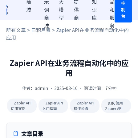
商
示
大
提
知
品
控
制
城
词
模
供
识
和
台
商
型
商
库
服
城
务
所有文章
>
日积月累
> Zapier API在业务流程自动化中的
应用
Zapier API在业务流程自动化中的应
用
作者：admin · 2025-03-10 · 阅读时间：7分钟
Zapier API
Zapier API
Zapier API
如何使用
使用案例
入门指南
操作步骤
Zapier API
文章目录