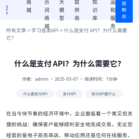
商
示
大
提
知
品
控
制
城
词
模
供
识
和
台
商
型
商
库
服
城
务
所有文章
>
学习各类API
> 什么是支付 API？为什么需要
它？
什么是支付 API？为什么需要它？
作者：admin · 2025-03-07 · 阅读时间：7分钟
什么是支付API
支付API
支付API是什么
在当今快节奏的经济环境中，企业面临着一个常见但关
键的挑战：确保客户能够顺利安全地完成交易。无论您
经营的是电子商务商店、移动应用还是任何在线服务，