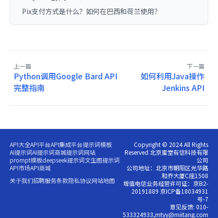
Pix支付方式是什么？如何在巴西和荷兰使用？
上一篇
下一篇
Python调用Google Bard API
如何利用Java操作
完整指南
Jenkins API
API大全
API平台
API集成平台
提示词模板
Copyright © 2024 All Rights
AI提示词
AI提示词商城
提示词网站
Reserved 北京蜜堂有信科技有限
prompt模板
deepseek提示词
文生图提示词
公司
API市场
API商城
公司地址：北京市朝阳区光华路
和乔大厦C座1508
关于我们
招聘
服务条款
隐私协议
网站地图
增值电信业务经营许可证：京B2-
20191889 京ICP备18034931
号-7
意见反馈: 010-
533324933,mtyy@miitang.com