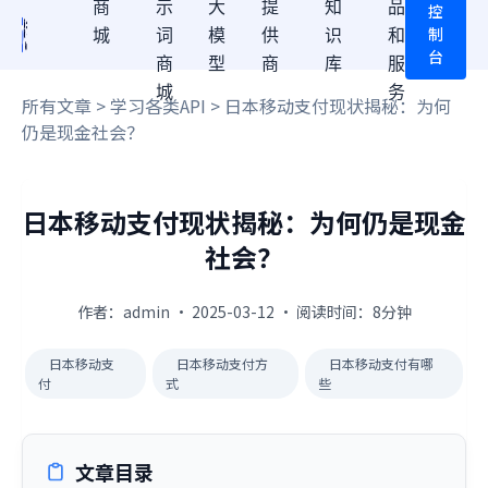
商
示
大
提
知
品
控
制
城
词
模
供
识
和
台
商
型
商
库
服
城
务
所有文章
>
学习各类API
> 日本移动支付现状揭秘：为何
仍是现金社会？
日本移动支付现状揭秘：为何仍是现金
社会？
作者：admin · 2025-03-12 · 阅读时间：8分钟
日本移动支
日本移动支付方
日本移动支付有哪
付
式
些
文章目录