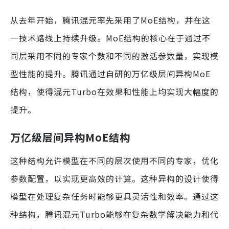
从去年开始，腾讯混元率先采用了MoE结构，并在这
一技术路线上持续升级。MoE结构的核心在于通过不
同层采用不同的专家个数和不同的激活参数量，实现模
型性能的提升。腾讯通过自研的万亿级层间异构MoE
结构，使得混元Turbo在效果和性能上均实现大幅度的
提升。
万亿级层间异构MoE结构
这种结构允许模型在不同的层次使用不同的专家，优化
参数配置，以实现更高效的计算。这种异构的设计使得
模型在处理复杂任务时能够更具灵活性和效率。通过这
种结构，腾讯混元Turbo能够在复杂数学解决能力和代