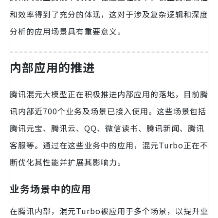
和效率得到了充分的体现，这对于涉及复杂逻辑和深度
分析的应用场景具有重要意义。
内部应用的推进
腾讯混元大模型正在积极推进内部应用的落地，目前腾
讯内部近700个业务及场景已接入使用。这些场景包括
腾讯元宝、腾讯云、QQ、微信读书、腾讯新闻、腾讯
客服等。通过在这些业务中的应用，混元Turbo正在不
断优化其性能并扩展其影响力。
业务场景中的应用
在腾讯内部，混元Turbo被应用于多个场景，以提升业