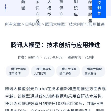
商
示
大
提
知
品
控
制
城
词
模
供
识
和
台
商
型
商
库
服
城
务
所有文章
>
日积月累
> 腾讯大模型：技术创新与应用推进
腾讯大模型：技术创新与应用推进
作者：admin · 2025-03-09 · 阅读时间：7分钟
腾讯大模型
腾讯大模型
腾讯大模型
腾讯大模型
使用技巧
入门指南
操作步骤
案例解析
腾讯大模型混元Turbo在技术创新和应用推进方面表现
卓越。该模型通过优化训练数据和采用自研技术架构，
使训练和推理效率分别提升108%和100%，并降低推
理成本50%。在SuperCLUE中文大模型测评中，混元