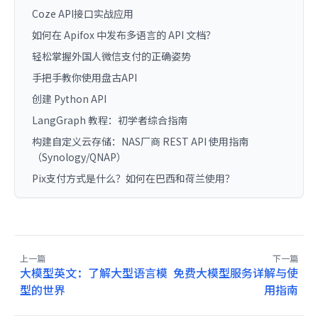
Coze API接口实战应用
如何在 Apifox 中发布多语言的 API 文档？
轻松掌握外国人微信支付的正确姿势
手把手教你使用盘古API
创建 Python API
LangGraph 教程：初学者综合指南
构建自定义云存储：NAS厂商 REST API 使用指南
（Synology/QNAP）
Pix支付方式是什么？如何在巴西和荷兰使用？
上一篇
下一篇
大模型英文：了解大型语言模
免费大模型服务详解与使
型的世界
用指南