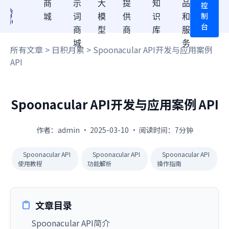
商
示
大
提
知
品
控
制
城
词
模
供
识
和
台
商
型
商
库
服
城
务
所有文章
>
日积月累
> Spoonacular API开发与应用案例
API
Spoonacular API开发与应用案例 API
作者：admin · 2025-03-10 · 阅读时间：7分钟
Spoonacular API
Spoonacular API
Spoonacular API
使用教程
功能解析
操作指南
文章目录
Spoonacular API简介