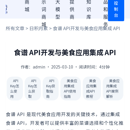
商
示
大
提
知
品
控
制
城
词
模
供
识
和
台
商
型
商
库
服
城
务
所有文章
>
日积月累
> 食谱 API开发与美食应用集成 API
食谱 API开发与美食应用集成 API
作者：admin · 2025-03-10 · 阅读时间：4分钟
API
API
API
美食应
美食
美食应
Key怎
Key怎
Key获
用集成
应用集
用集成
么使
么获
取指
API使用
成API
API案例
用
取
南
指南
教程
解析
食谱 API 是现代美食应用开发的关键技术，通过集成
食谱 API，开发者可以提供丰富的菜谱选择和个性化推