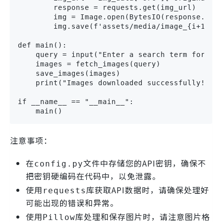
        response = requests.get(img_url)

        img = Image.open(BytesIO(response.cont
        img.save(f'assets/media/image_{i+1}.jp
def main():

    query = input("Enter a search term for med
    images = fetch_images(query)

    save_images(images)

    print("Images downloaded successfully!")

if __name__ == "__main__":

    main()
注意事项：
在
文件中存储您的API密钥，确保不
config.py
把密钥硬编码在代码中，以免泄露。
使用
库获取API数据时，请确保处理好
requests
可能出现的错误和异常。
使用
库处理和保存图片时，请注意图片格
Pillow