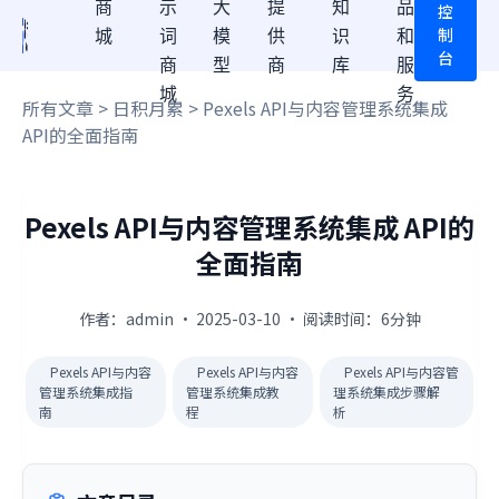
商
示
大
提
知
品
控
制
城
词
模
供
识
和
台
商
型
商
库
服
城
务
所有文章
>
日积月累
> Pexels API与内容管理系统集成
API的全面指南
Pexels API与内容管理系统集成 API的
全面指南
作者：admin · 2025-03-10 · 阅读时间：6分钟
Pexels API与内容
Pexels API与内容
Pexels API与内容管
管理系统集成指
管理系统集成教
理系统集成步骤解
南
程
析