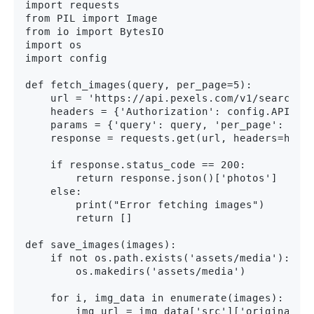
import requests

from PIL import Image

from io import BytesIO

import os

import config

def fetch_images(query, per_page=5):

    url = 'https://api.pexels.com/v1/search'

    headers = {'Authorization': config.API_KEY
    params = {'query': query, 'per_page': per_
    response = requests.get(url, headers=heade
    if response.status_code == 200:

        return response.json()['photos']

    else:

        print("Error fetching images")

        return []

def save_images(images):

    if not os.path.exists('assets/media'):

        os.makedirs('assets/media')

    for i, img_data in enumerate(images):

        img_url = img_data['src']['original']
