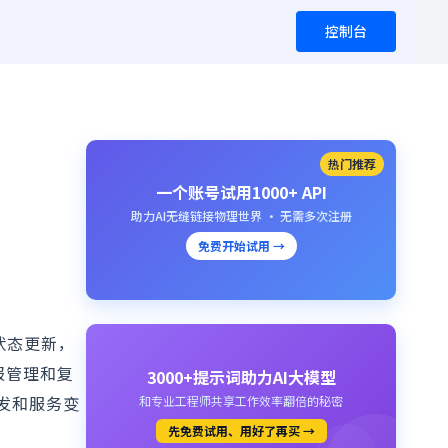
控制台
热门推荐
一个账号试用1000+ API
助力AI无缝链接物理世界 · 无需多次注册
免费开始试用 →
和状态更新，
警报管理和复
3000+提示词助力AI大模型
触发和服务变
和专业工程师共享工作效率翻倍的秘密
先免费试用、用好了再买 →