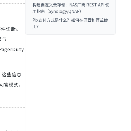
构建自定义云存储：NAS厂商 REST API 使
用指南（Synology/QNAP）
Pix支付方式是什么？如何在巴西和荷兰使
用？
行事件诊断。
以与
erDuty
。这些信息
的问答模式，