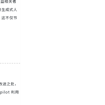
利益相关者
将生成式人
。这不仅节
改进之处，
lot 利用