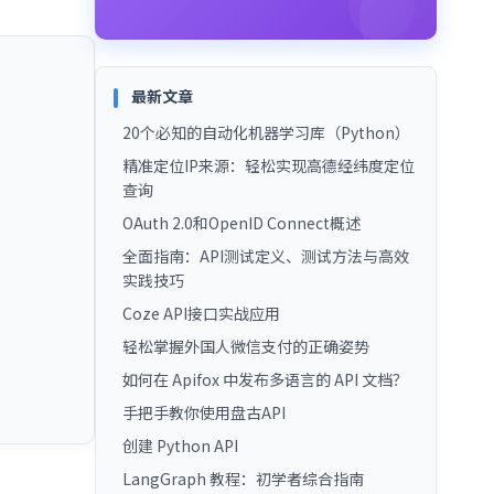
最新文章
20个必知的自动化机器学习库（Python）
精准定位IP来源：轻松实现高德经纬度定位
查询
OAuth 2.0和OpenID Connect概述
全面指南：API测试定义、测试方法与高效
实践技巧
Coze API接口实战应用
轻松掌握外国人微信支付的正确姿势
如何在 Apifox 中发布多语言的 API 文档？
手把手教你使用盘古API
创建 Python API
LangGraph 教程：初学者综合指南