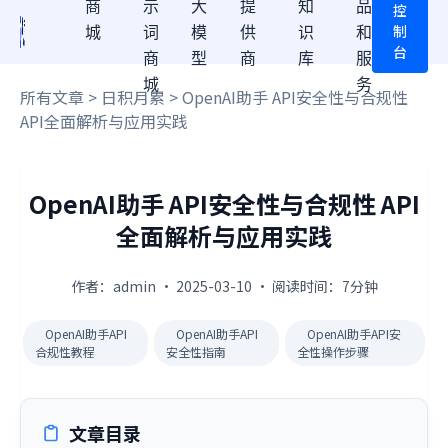
商
示
大
提
知
品
控
制
城
词
模
供
识
和
台
商
型
商
库
服
城
务
所有文章
>
日积月累
> OpenAI助手 API安全性与合规性
API全面解析与应用实践
OpenAI助手 API安全性与合规性 API
全面解析与应用实践
作者：admin · 2025-03-10 · 阅读时间：7分钟
OpenAI助手API
OpenAI助手API
OpenAI助手API安
合规性教程
安全性指南
全性操作步骤
文章目录