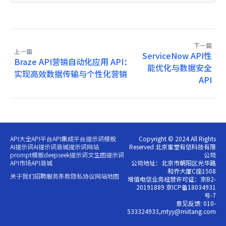
下一篇
上一篇
ServiceNow API性
Braze API营销自动化应用 API：
能优化与数据安全
实现高效数据传输与个性化营销
API
API大全
API平台
API集成平台
提示词模板
Copyright © 2024 All Rights
AI提示词
AI提示词商城
提示词网站
Reserved 北京蜜堂有信科技有限
prompt模板
deepseek提示词
文生图提示词
公司
API市场
API商城
公司地址：北京市朝阳区光华路
和乔大厦C座1508
关于我们
招聘
服务条款
隐私协议
网站地图
增值电信业务经营许可证：京B2-
20191889 京ICP备18034931
号-7
意见反馈: 010-
533324933,mtyy@miitang.com