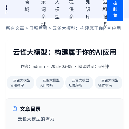
商
示
大
提
知
品
控
制
城
词
模
供
识
和
台
商
型
商
库
服
城
务
所有文章
>
日积月累
> 云雀大模型：构建属于你的AI应用
云雀大模型：构建属于你的AI应用
作者：admin · 2025-03-09 · 阅读时间：6分钟
云雀大模型
云雀大模型
云雀大模型
云雀大模型
使用教程
入门技巧
功能解析
操作指南
文章目录
云雀大模型的潜力