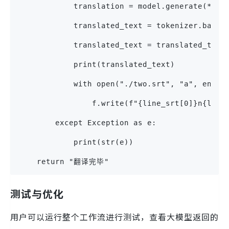
            translation = model.generate(**to
            translated_text = tokenizer.batch
            translated_text = translated_text
            print(translated_text)
            with open("./two.srt", "a", encod
                f.write(f"{line_srt[0]}n{line
        except Exception as e:
            print(str(e))
    return "翻译完毕"
测试与优化
用户可以运行整个工作流进行测试，查看大模型返回的