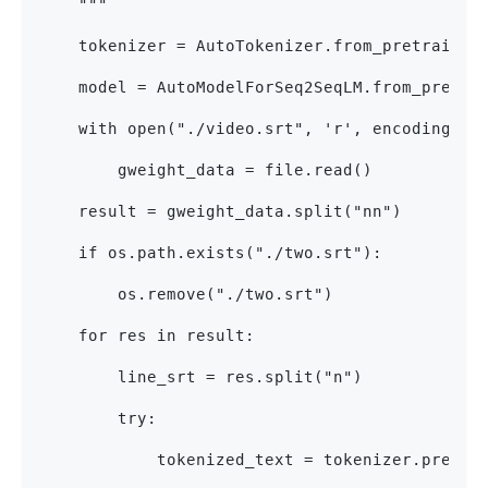
    """
    tokenizer = AutoTokenizer.from_pretrained
    model = AutoModelForSeq2SeqLM.from_pretra
    with open("./video.srt", 'r', encoding="u
        gweight_data = file.read()
    result = gweight_data.split("nn")
    if os.path.exists("./two.srt"):
        os.remove("./two.srt")
    for res in result:
        line_srt = res.split("n")
        try:
            tokenized_text = tokenizer.prepar