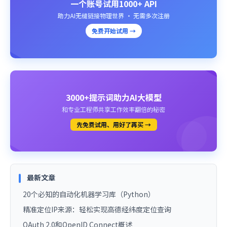
一个账号试用1000+ API
助力AI无缝链接物理世界 · 无需多次注册
免费开始试用 →
3000+提示词助力AI大模型
和专业工程师共享工作效率翻倍的秘密
先免费试用、用好了再买 →
最新文章
20个必知的自动化机器学习库（Python）
精准定位IP来源：轻松实现高德经纬度定位查询
OAuth 2.0和OpenID Connect概述