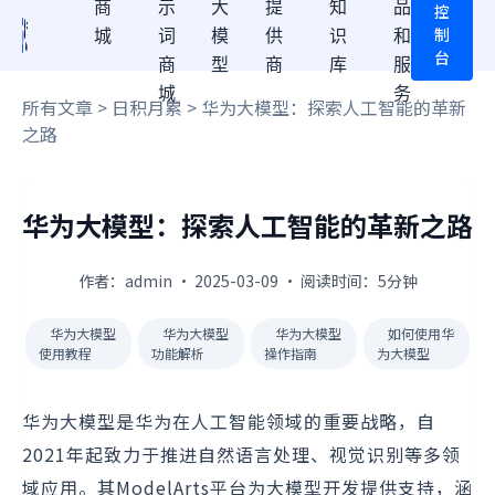
商
示
大
提
知
品
控
制
城
词
模
供
识
和
台
商
型
商
库
服
城
务
所有文章
>
日积月累
> 华为大模型：探索人工智能的革新
之路
华为大模型：探索人工智能的革新之路
作者：admin · 2025-03-09 · 阅读时间：5分钟
华为大模型
华为大模型
华为大模型
如何使用华
使用教程
功能解析
操作指南
为大模型
华为大模型是华为在人工智能领域的重要战略，自
2021年起致力于推进自然语言处理、视觉识别等多领
域应用。其ModelArts平台为大模型开发提供支持，涵