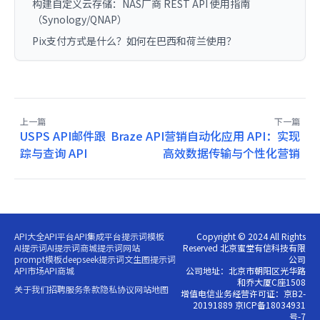
构建自定义云存储：NAS厂商 REST API 使用指南
（Synology/QNAP）
Pix支付方式是什么？如何在巴西和荷兰使用？
上一篇
下一篇
USPS API邮件跟
Braze API营销自动化应用 API：实现
踪与查询 API
高效数据传输与个性化营销
API大全
API平台
API集成平台
提示词模板
Copyright © 2024 All Rights
AI提示词
AI提示词商城
提示词网站
Reserved 北京蜜堂有信科技有限
prompt模板
deepseek提示词
文生图提示词
公司
API市场
API商城
公司地址：北京市朝阳区光华路
和乔大厦C座1508
关于我们
招聘
服务条款
隐私协议
网站地图
增值电信业务经营许可证：京B2-
20191889 京ICP备18034931
号-7