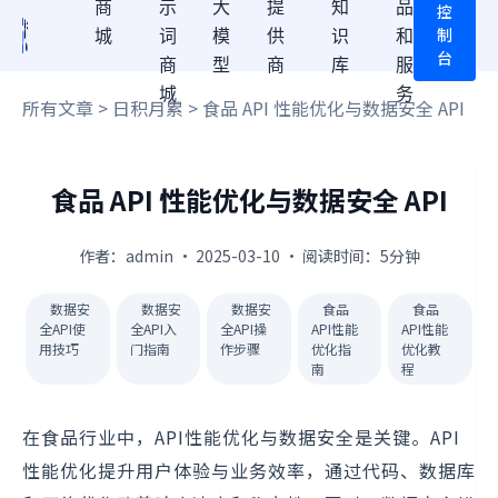
商
示
大
提
知
品
控
制
城
词
模
供
识
和
台
商
型
商
库
服
城
务
所有文章
>
日积月累
> 食品 API 性能优化与数据安全 API
食品 API 性能优化与数据安全 API
作者：admin · 2025-03-10 · 阅读时间：5分钟
数据安
数据安
数据安
食品
食品
全API使
全API入
全API操
API性能
API性能
用技巧
门指南
作步骤
优化指
优化教
南
程
在食品行业中，API性能优化与数据安全是关键。API
性能优化提升用户体验与业务效率，通过代码、数据库