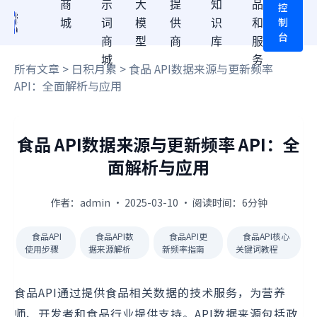
商
示
大
提
知
品
控
制
城
词
模
供
识
和
台
商
型
商
库
服
城
务
所有文章
>
日积月累
> 食品 API数据来源与更新频率
API：全面解析与应用
食品 API数据来源与更新频率 API：全
面解析与应用
作者：admin · 2025-03-10 · 阅读时间：6分钟
食品API
食品API数
食品API更
食品API核心
使用步骤
据来源解析
新频率指南
关键词教程
食品API通过提供食品相关数据的技术服务，为营养
师、开发者和食品行业提供支持。API数据来源包括政