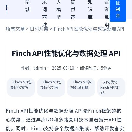
商
示
大
提
知
品
控
制
城
词
模
供
识
和
台
商
型
商
库
服
城
务
所有文章
>
日积月累
> Finch API性能优化与数据处理 API
Finch API性能优化与数据处理 API
作者：admin · 2025-03-10 · 阅读时间：5分钟
Finch API性
Finch API性
Finch API数
如何优化
能优化技巧
能优化指南
据处理步骤
Finch API性
能
Finch API性能优化与数据处理 API是Finch框架的核
心优势，通过异步I/O和多路复用技术显著提升API性
能。同时，Finch支持多个数据库集成，帮助开发者实