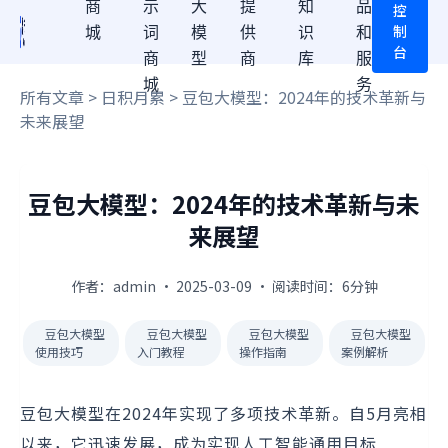
商
示
大
提
知
品
控
制
城
词
模
供
识
和
台
商
型
商
库
服
城
务
所有文章
>
日积月累
> 豆包大模型：2024年的技术革新与
未来展望
豆包大模型：2024年的技术革新与未
来展望
作者：admin · 2025-03-09 · 阅读时间：6分钟
豆包大模型
豆包大模型
豆包大模型
豆包大模型
使用技巧
入门教程
操作指南
案例解析
豆包大模型在2024年实现了多项技术革新。自5月亮相
以来，它迅速发展，成为实现人工智能通用目标