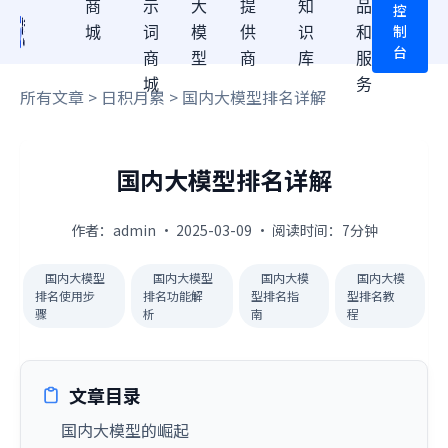
商
示
大
提
知
品
控
制
城
词
模
供
识
和
台
商
型
商
库
服
城
务
所有文章
>
日积月累
> 国内大模型排名详解
国内大模型排名详解
作者：admin · 2025-03-09 · 阅读时间：7分钟
国内大模型
国内大模型
国内大模
国内大模
排名使用步
排名功能解
型排名指
型排名教
骤
析
南
程
文章目录
国内大模型的崛起