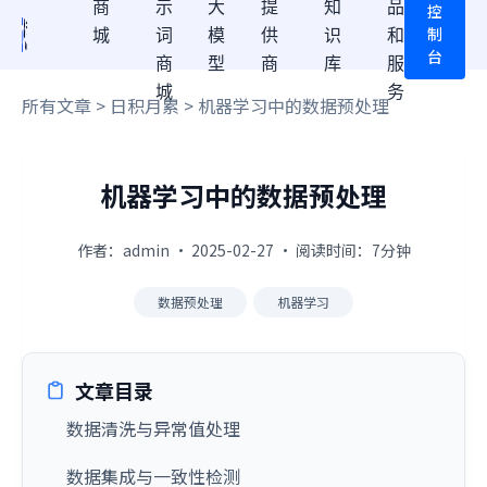
商
示
大
提
知
品
控
制
城
词
模
供
识
和
台
商
型
商
库
服
城
务
所有文章
>
日积月累
> 机器学习中的数据预处理
机器学习中的数据预处理
作者：admin · 2025-02-27 · 阅读时间：7分钟
数据预处理
机器学习
文章目录
数据清洗与异常值处理
数据集成与一致性检测