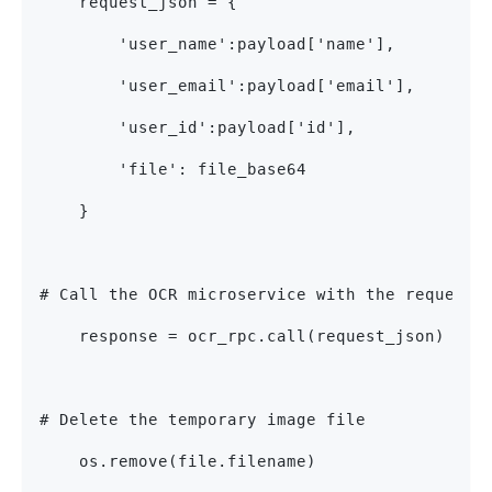
    request_json = {
        'user_name':payload['name'],
        'user_email':payload['email'],
        'user_id':payload['id'],
        'file': file_base64
    }
# Call the OCR microservice with the request 
    response = ocr_rpc.call(request_json)
# Delete the temporary image file
    os.remove(file.filename)