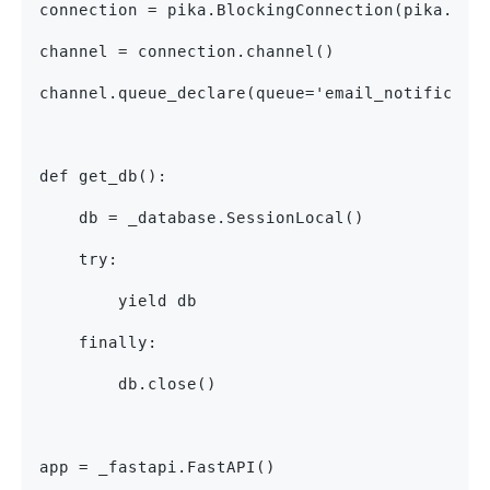
connection = pika.BlockingConnection(pika.Con
channel = connection.channel()
channel.queue_declare(queue='email_notificati
def get_db():
    db = _database.SessionLocal()
    try:
        yield db
    finally:
        db.close()
app = _fastapi.FastAPI()