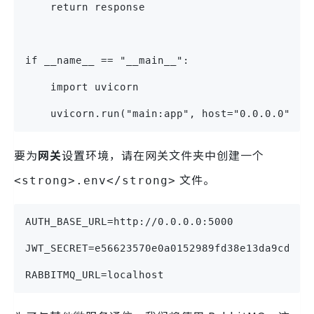
    return response
if __name__ == "__main__":
    import uvicorn
    uvicorn.run("main:app", host="0.0.0.0", p
要为
网关
设置环境，请在网关文件夹中创建一个
文件。
<strong>.env</strong>
AUTH_BASE_URL=http://0.0.0.0:5000
JWT_SECRET=e56623570e0a0152989fd38e13da9cd6eb
RABBITMQ_URL=localhost