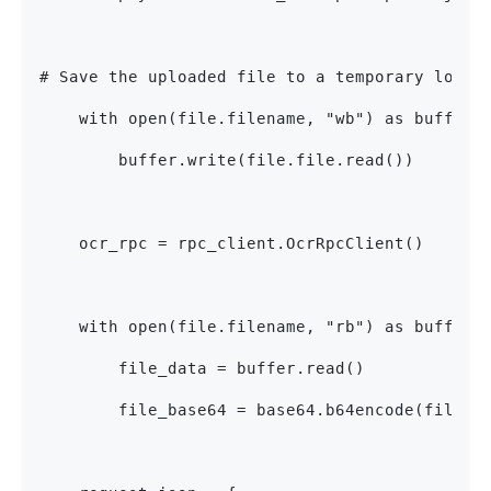
# Save the uploaded file to a temporary locat
    with open(file.filename, "wb") as buffer:
        buffer.write(file.file.read())
    ocr_rpc = rpc_client.OcrRpcClient()
    with open(file.filename, "rb") as buffer:
        file_data = buffer.read()
        file_base64 = base64.b64encode(file_d