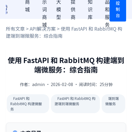
商
示
大
提
知
品
控
制
城
词
模
供
识
和
台
商
型
商
库
服
城
务
所有文章
>
API解决方案
> 使用 FastAPI 和 RabbitMQ 构
建端到端微服务：综合指南
使用 FastAPI 和 RabbitMQ 构建端到
端微服务：综合指南
作者：admin · 2026-02-08 · 阅读时间：25分钟
FastAPI 和
FastAPI 和 RabbitMQ 构
端到端
RabbitMQ 构建微服
建端到端微服务
微服务
务