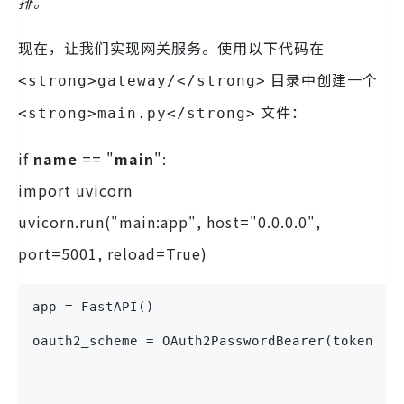
排。
现在，让我们实现网关服务。使用以下代码在
目录中创建一个
<strong>gateway/</strong>
文件：
<strong>main.py</strong>
if
name
== "
main
":
import uvicorn
uvicorn.run("main:app", host="0.0.0.0",
port=5001, reload=True)
app = FastAPI()
oauth2_scheme = OAuth2PasswordBearer(tokenUrl