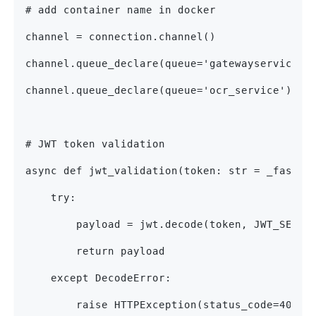
# add container name in docker
channel = connection.channel()
channel.queue_declare(queue='gatewayservice')
channel.queue_declare(queue='ocr_service')
# JWT token validation
async def jwt_validation(token: str = _fastap
    try:
        payload = jwt.decode(token, JWT_SECRE
        return payload
    except DecodeError:
        raise HTTPException(status_code=401, 