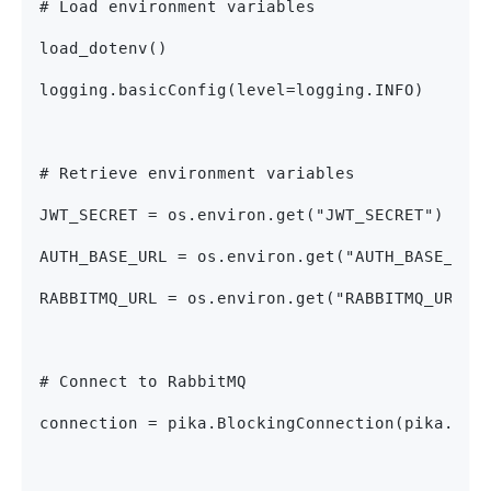
# Load environment variables
load_dotenv()
logging.basicConfig(level=logging.INFO)
# Retrieve environment variables
JWT_SECRET = os.environ.get("JWT_SECRET")
AUTH_BASE_URL = os.environ.get("AUTH_BASE_URL
RABBITMQ_URL = os.environ.get("RABBITMQ_URL")
# Connect to RabbitMQ
connection = pika.BlockingConnection(pika.Con