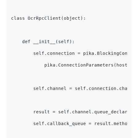
class OcrRpcClient(object):
    def __init__(self):
        self.connection = pika.BlockingConnec
            pika.ConnectionParameters(host=RA
        self.channel = self.connection.channe
        result = self.channel.queue_declare(q
        self.callback_queue = result.method.q