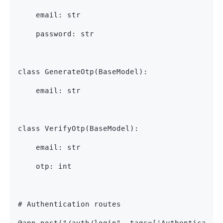
    email: str
    password: str
class GenerateOtp(BaseModel):
    email: str
class VerifyOtp(BaseModel):
    email: str
    otp: int
# Authentication routes