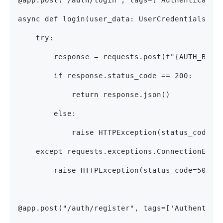
@app.post("/auth/login", tags=['Authenticatio
async def login(user_data: UserCredentials):
    try:
        response = requests.post(f"{AUTH_BASE
        if response.status_code == 200:
            return response.json()
        else:
            raise HTTPException(status_code=r
    except requests.exceptions.ConnectionErro
        raise HTTPException(status_code=503, 
@app.post("/auth/register", tags=['Authentica