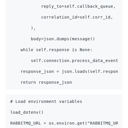
            reply_to=self.callback_queue,
            correlation_id=self.corr_id,
        ),
        body=json.dumps(message))
    while self.response is None:
        self.connection.process_data_events()
    response_json = json.loads(self.response)
    return response_json
# Load environment variables
load_dotenv()
RABBITMQ_URL = os.environ.get("RABBITMQ_URL")