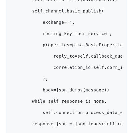
        self.channel.basic_publish(
            exchange='',
            routing_key='ocr_service',
            properties=pika.BasicProperties(
                reply_to=self.callback_queue,
                correlation_id=self.corr_id,
            ),
            body=json.dumps(message))
        while self.response is None:
            self.connection.process_data_even
        response_json = json.loads(self.respo