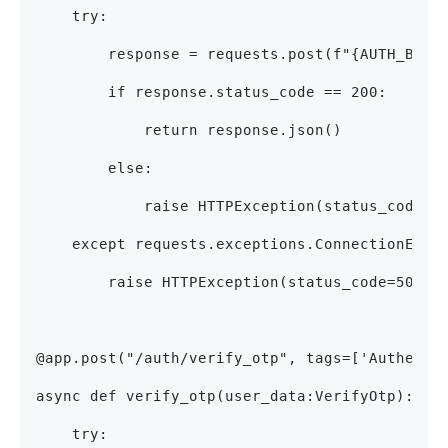
    try:
        response = requests.post(f"{AUTH_BASE
        if response.status_code == 200:
            return response.json()
        else:
            raise HTTPException(status_code=r
    except requests.exceptions.ConnectionErro
        raise HTTPException(status_code=503, 
@app.post("/auth/verify_otp", tags=['Authenti
async def verify_otp(user_data:VerifyOtp):
    try: