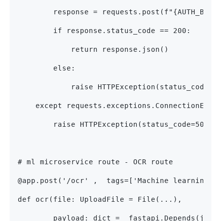
        response = requests.post(f"{AUTH_BASE
        if response.status_code == 200:
            return response.json()
        else:
            raise HTTPException(status_code=r
    except requests.exceptions.ConnectionErro
        raise HTTPException(status_code=503, 
# ml microservice route - OCR route
@app.post('/ocr' ,  tags=['Machine learning S
def ocr(file: UploadFile = File(...),
        payload: dict = _fastapi.Depends(jwt_