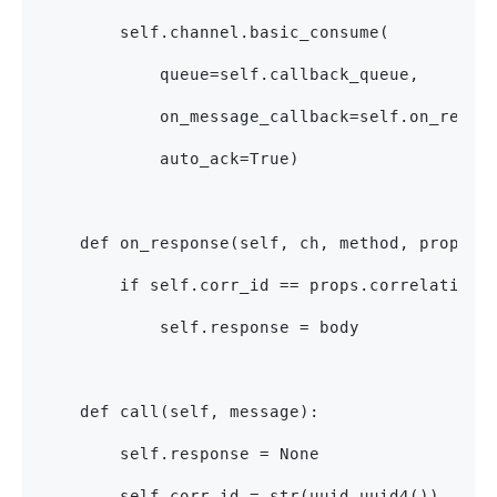
        self.channel.basic_consume(
            queue=self.callback_queue,
            on_message_callback=self.on_respo
            auto_ack=True)
    def on_response(self, ch, method, props, 
        if self.corr_id == props.correlation_
            self.response = body
    def call(self, message):
        self.response = None
        self.corr_id = str(uuid.uuid4())