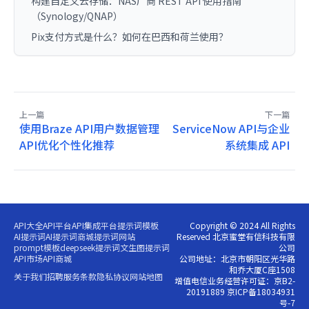
构建自定义云存储：NAS厂商 REST API 使用指南
（Synology/QNAP）
Pix支付方式是什么？如何在巴西和荷兰使用？
上一篇
下一篇
使用Braze API用户数据管理
ServiceNow API与企业
API优化个性化推荐
系统集成 API
API大全
API平台
API集成平台
提示词模板
Copyright © 2024 All Rights
AI提示词
AI提示词商城
提示词网站
Reserved 北京蜜堂有信科技有限
prompt模板
deepseek提示词
文生图提示词
公司
API市场
API商城
公司地址：北京市朝阳区光华路
和乔大厦C座1508
关于我们
招聘
服务条款
隐私协议
网站地图
增值电信业务经营许可证：京B2-
20191889 京ICP备18034931
号-7