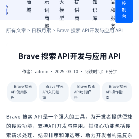
商
示
大
提
知
品
控
制
城
词
模
供
识
和
台
商
型
商
库
服
城
务
所有文章
>
日积月累
> Brave 搜索 API开发与应用 API
Brave 搜索 API开发与应用 API
作者：admin · 2025-03-10 · 阅读时间：6分钟
Brave 搜索
Brave 搜索
Brave 搜索
Brave 搜索
API使用教
API入门指
API功能解
API操作指
程
南
析
南
Brave 搜索 API是一个强大的工具，为开发者提供便捷
的搜索功能，支持API开发与应用。其核心功能包括搜
索请求处理、结果排序和筛选等，助力开发者构建复杂