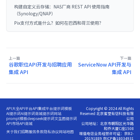
构建自定义云存储：NAS厂商 REST API 使用指南
（Synology/QNAP）
Pix支付方式是什么？如何在巴西和荷兰使用？
上一篇
下一篇
谷歌职位API开发与招聘应用
ServiceNow API开发与
集成 API
集成 API
API大全
API平台
API集成平台
提示词模板
Copyright © 2024 All Rights
AI提示词
AI提示词商城
提示词网站
Reserved 北京蜜堂有信科技有限
prompt模板
deepseek提示词
文生图提示词
公司
API市场
API商城
公司地址：北京市朝阳区光华路
和乔大厦C座1508
关于我们
招聘
服务条款
隐私协议
网站地图
增值电信业务经营许可证：京B2-
20191889 京ICP备18034931