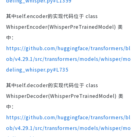
deling_whisper.py#L1359
其中self.encoder的实现代码位于 class
WhisperEncoder(WhisperPreTrainedModel) 类
中：
https://github.com/huggingface/transformers/bl
ob/v4.29.1/src/transformers/models/whisper/mo
deling_whisper.py#L735
其中self.decoder的实现代码位于 class
WhisperDecoder(WhisperPreTrainedModel) 类
中：
https://github.com/huggingface/transformers/bl
ob/v4.29.1/src/transformers/models/whisper/mo