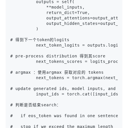
          outputs = self(

              **model_inputs,

              return_dict=True,

              output_attentions=output_attenti
              output_hidden_states=output_hidd
          )

# 得到下一个token的logits

          next_token_logits = outputs.logits[:
# pre-process distribution 得到其score

          next_tokens_scores = logits_processo
# argmax ：使用argmax 获取对应的 tokens

          next_tokens = torch.argmax(next_toke
# update generated ids, model inputs, and leng
          input_ids = torch.cat([input_ids, ne
# 判断是否结束search：

#   if eos_token was found in one sentence, se
#   stop if we exceed the maximum length