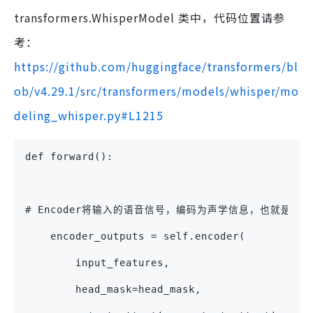
transformers.WhisperModel 类中，代码位置请参
考：
https://github.com/huggingface/transformers/bl
ob/v4.29.1/src/transformers/models/whisper/mo
deling_whisper.py#L1215
def forward():
# Encoder将输入的语音信号，编码为声学信息，也就是 encod
    encoder_outputs = self.encoder(
        input_features,
        head_mask=head_mask,