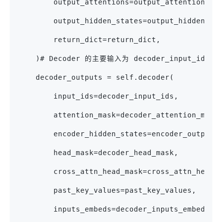
        output_attentions=output_attentions,
        output_hidden_states=output_hidden_st
        return_dict=return_dict,
    )# Decoder 的主要输入为 decoder_input_
    decoder_outputs = self.decoder(
        input_ids=decoder_input_ids,
        attention_mask=decoder_attention_mask
        encoder_hidden_states=encoder_outputs
        head_mask=decoder_head_mask,
        cross_attn_head_mask=cross_attn_head_
        past_key_values=past_key_values,
        inputs_embeds=decoder_inputs_embeds,