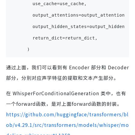
        use_cache=use_cache,
        output_attentions=output_attentions,
        output_hidden_states=output_hidden_st
        return_dict=return_dict,
      )
通过上面，我们可以看到有 Encoder 部分和 Decoder
部分，分别对应声学特征的提取和文本产生部分。
在 WhisperForConditionalGeneration 类中，也有
一个forward函数，是对上面forward函数的封装。
https://github.com/huggingface/transformers/bl
ob/v4.29.1/src/transformers/models/whisper/mo