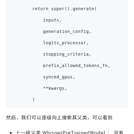
        return super().generate(
            inputs,
            generation_config,
            logits_processor,
            stopping_criteria,
            prefix_allowed_tokens_fn,
            synced_gpus,
            **kwargs,
        )
然后，我们可以逐级向上搜索其父类，可以看到
上一级父类 WhisperPreTrainedModel ： 没有