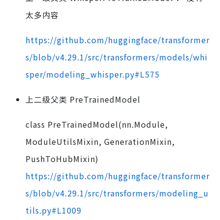
太多内容
https://github.com/huggingface/transformer
s/blob/v4.29.1/src/transformers/models/whi
sper/modeling_whisper.py#L575
上二级父类 PreTrainedModel
class PreTrainedModel(nn.Module,
ModuleUtilsMixin, GenerationMixin,
PushToHubMixin)
https://github.com/huggingface/transformer
s/blob/v4.29.1/src/transformers/modeling_u
tils.py#L1009