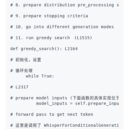
# 8. prepare distribution pre_processing sampl
# 9. prepare stopping criteria

# 10. go into different generation modes

# 11. run greedy search　(L1515)

def greedy_search(): L2164

# 初始化，设置

# 循环处理

      while True:

# L2317

# prepare model inputs (下面函数的具体实现位于： mode
          model_inputs = self.prepare_inputs_f
# forward pass to get next token

# 这里是调用了 WhisperForConditionalGenera