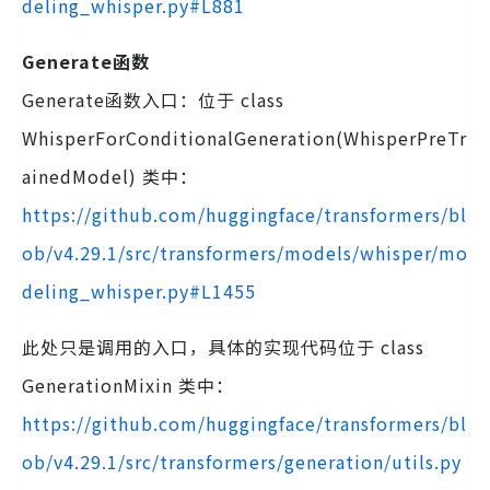
deling_whisper.py#L881
Generate函数
Generate函数入口：位于 class
WhisperForConditionalGeneration(WhisperPreTr
ainedModel) 类中：
https://github.com/huggingface/transformers/bl
ob/v4.29.1/src/transformers/models/whisper/mo
deling_whisper.py#L1455
此处只是调用的入口，具体的实现代码位于 class
GenerationMixin 类中：
https://github.com/huggingface/transformers/bl
ob/v4.29.1/src/transformers/generation/utils.py