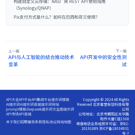
构建自定义云存储：NAS厂商 REST API 使用指南
（Synology/QNAP）
Pix支付方式是什么？如何在巴西和荷兰使用？
上一篇
下一篇
API与人工智能的结合推动技术
API开发中的安全性测
变革
试
API大全
API平台
API集成平台
提示词模板
Copyright © 2024 All Rights
AI提示词
AI提示词商城
提示词网站
Reserved 北京蜜堂有信科技有限
prompt模板
deepseek提示词
文生图提示词
公司
API市场
API商城
公司地址：北京市朝阳区光华路
和乔大厦C座1508
关于我们
招聘
服务条款
隐私协议
网站地图
增值电信业务经营许可证：京B2-
20191889 京ICP备18034931
号-7