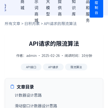
商
示
大
提
知
品
控
制
城
词
模
供
识
和
台
商
型
商
库
服
城
务
所有文章
>
日积月累
> API请求的限流算法
API请求的限流算法
作者：admin · 2025-02-26 · 阅读时间：10分钟
API接口
API请求
限流算法
文章目录
计数器设计思路
滑动窗口计数器设计思路