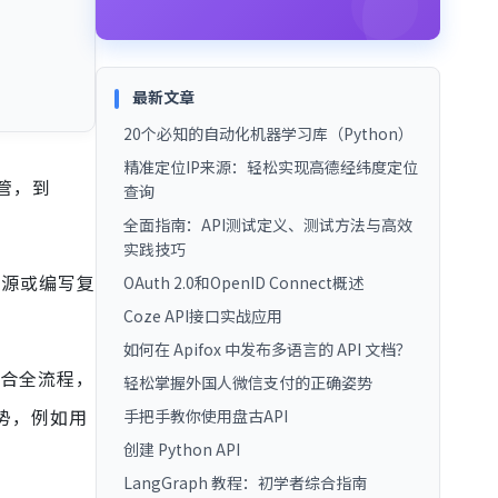
最新文章
20个必知的自动化机器学习库（Python）
精准定位IP来源：轻松实现高德经纬度定位
托管，到
查询
全面指南：API测试定义、测试方法与高效
实践技巧
资源或编写复
OAuth 2.0和OpenID Connect概述
Coze API接口实战应用
如何在 Apifox 中发布多语言的 API 文档？
组合全流程，
轻松掌握外国人微信支付的正确姿势
势，例如用
手把手教你使用盘古API
创建 Python API
LangGraph 教程：初学者综合指南