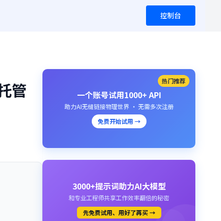
控制台
热门推荐
式托管
一个账号试用1000+ API
助力AI无缝链接物理世界 · 无需多次注册
免费开始试用 →
3000+提示词助力AI大模型
和专业工程师共享工作效率翻倍的秘密
先免费试用、用好了再买 →