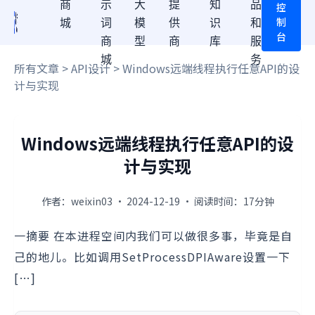
商
示
大
提
知
品
控
制
城
词
模
供
识
和
台
商
型
商
库
服
城
务
所有文章
>
API设计
> Windows远端线程执行任意API的设
计与实现
Windows远端线程执行任意API的设
计与实现
作者：weixin03 · 2024-12-19 · 阅读时间：17分钟
一摘要 在本进程空间内我们可以做很多事，毕竟是自
己的地儿。比如调用SetProcessDPIAware设置一下
[…]