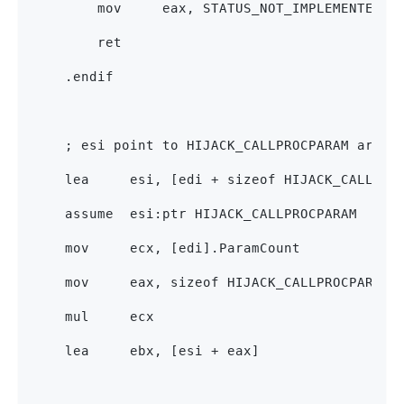
        mov     eax, STATUS_NOT_IMPLEMENTED
        ret
    .endif
    ; esi point to HIJACK_CALLPROCPARAM array
    lea     esi, [edi + sizeof HIJACK_CALLPRO
    assume  esi:ptr HIJACK_CALLPROCPARAM
    mov     ecx, [edi].ParamCount
    mov     eax, sizeof HIJACK_CALLPROCPARAM
    mul     ecx
    lea     ebx, [esi + eax]