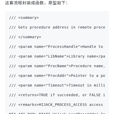
这套流程封装成函数，原型如下：
/// <summary>
/// Gets procedure address in remote process 
/// </summary>
/// <param name="ProcessHandle">Handle to the
/// <param name="LibName">Library name</param
/// <param name="ProcName">Procedure name, ca
/// <param name="ProcAddr">Pointer to a point
/// <param name="Timeout">Timeout in millisec
/// <returns>TRUE if succeeded, or FALSE if f
/// <remarks>HIJACK_PROCESS_ACCESS access is 