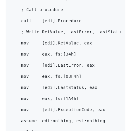
    ; Call procedure
    call    [edi].Procedure
    ; Write RetValue, LastError, LastStatus a
    mov     [edi].RetValue, eax
    mov     eax, fs:[34h]
    mov     [edi].LastError, eax
    mov     eax, fs:[0BF4h]
    mov     [edi].LastStatus, eax
    mov     eax, fs:[1A4h]
    mov     [edi].ExceptionCode, eax
    assume  edi:nothing, esi:nothing