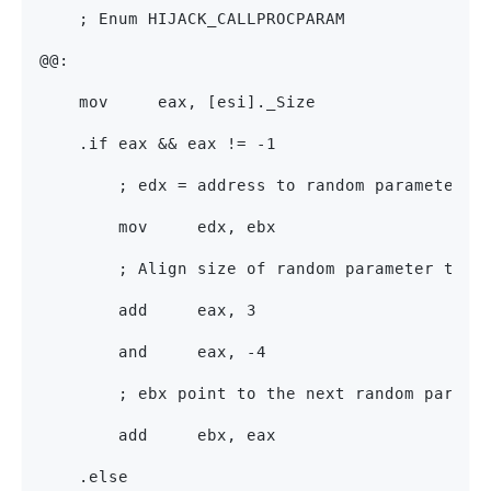
    ; Enum HIJACK_CALLPROCPARAM
@@:
    mov     eax, [esi]._Size
    .if eax && eax != -1
        ; edx = address to random parameter
        mov     edx, ebx
        ; Align size of random parameter to 4
        add     eax, 3
        and     eax, -4
        ; ebx point to the next random parame
        add     ebx, eax
    .else