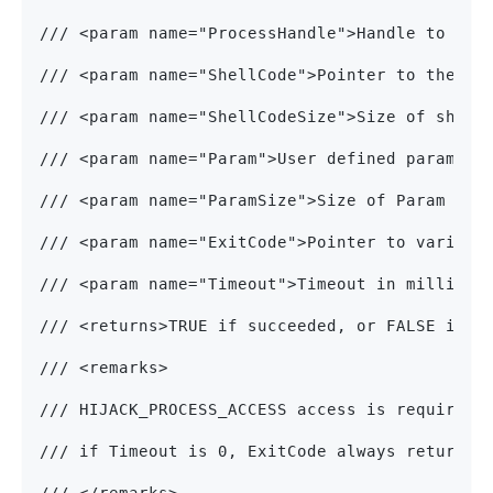
/// <param name="ProcessHandle">Handle to the
/// <param name="ShellCode">Pointer to the sh
/// <param name="ShellCodeSize">Size of shell
/// <param name="Param">User defined paramete
/// <param name="ParamSize">Size of Param in 
/// <param name="ExitCode">Pointer to variabl
/// <param name="Timeout">Timeout in millisec
/// <returns>TRUE if succeeded, or FALSE if f
/// <remarks>
/// HIJACK_PROCESS_ACCESS access is required
/// if Timeout is 0, ExitCode always returns 
/// </remarks>