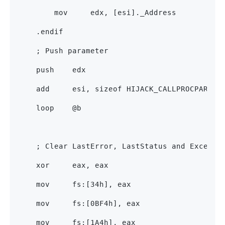
        mov     edx, [esi]._Address
    .endif
    ; Push parameter
    push    edx
    add     esi, sizeof HIJACK_CALLPROCPARAM
    loop    @b
    ; Clear LastError, LastStatus and Excepti
    xor     eax, eax
    mov     fs:[34h], eax
    mov     fs:[0BF4h], eax
    mov     fs:[1A4h], eax