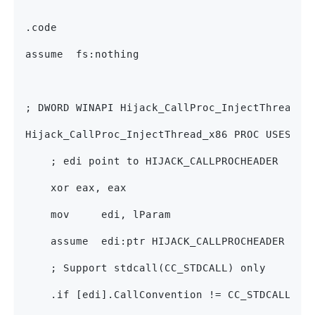
.code
assume  fs:nothing
; DWORD WINAPI Hijack_CallProc_InjectThread_x
Hijack_CallProc_InjectThread_x86 PROC USES eb
    ; edi point to HIJACK_CALLPROCHEADER
    xor eax, eax
    mov     edi, lParam
    assume  edi:ptr HIJACK_CALLPROCHEADER
    ; Support stdcall(CC_STDCALL) only
    .if [edi].CallConvention != CC_STDCALL