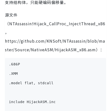
支持结构体，只能硬编码偏移量。
源文件
（NTAssassin!Hijack_CallProc_InjectThread_x86
，
https://github.com/KNSoft/NTAssassin/blob/ma
ster/Source/NativeASM/HijackASM_x86.asm）：
.686P
.XMM
.model flat, stdcall
include HijackASM.inc