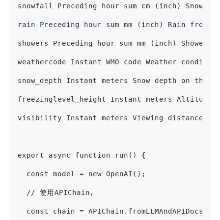
snowfall Preceding hour sum cm (inch) Snowfal
rain Preceding hour sum mm (inch) Rain from l
showers Preceding hour sum mm (inch) Showers 
weathercode Instant WMO code Weather conditio
snow_depth Instant meters Snow depth on the g
freezinglevel_height Instant meters Altitude 
visibility Instant meters Viewing distance in
export async function run() {
  const model = new OpenAI();
  // 使用APIChain，
  const chain = APIChain.fromLLMAndAPIDocs(mo