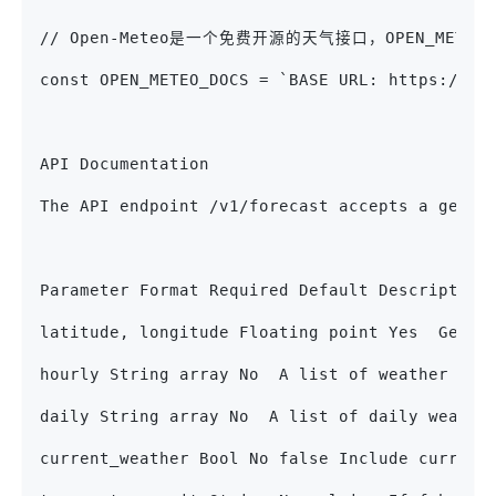
// Open-Meteo是一个免费开源的天气接口，OPEN_METE
const OPEN_METEO_DOCS = `BASE URL: https://ap
API Documentation
The API endpoint /v1/forecast accepts a geogr
Parameter Format Required Default Description
latitude, longitude Floating point Yes  Geogr
hourly String array No  A list of weather var
daily String array No  A list of daily weathe
current_weather Bool No false Include current