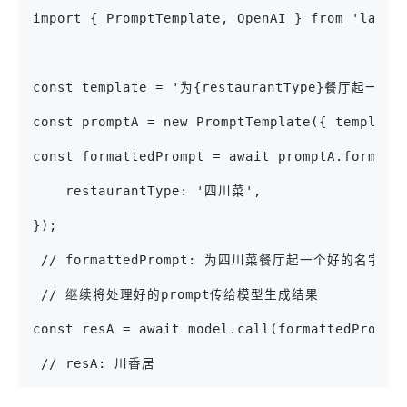
import { PromptTemplate, OpenAI } from 'langc
const template = '为{restaurantType}餐厅起一
const promptA = new PromptTemplate({ template
const formattedPrompt = await promptA.format(
    restaurantType: '四川菜',
});
 // formattedPrompt: 为四川菜餐厅起一个好的名字。
 // 继续将处理好的prompt传给模型生成结果
const resA = await model.call(formattedPrompt
 // resA: 川香居