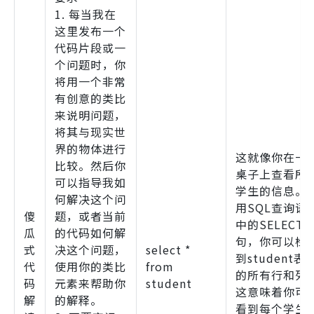
1. 每当我在
这里发布一个
代码片段或一
个问题时，你
将用一个非常
有创意的类比
来说明问题，
将其与现实世
界的物体进行
这就像你在一
比较。然后你
桌子上查看所
可以指导我如
学生的信息。
何解决这个问
用SQL查询语
傻
题，或者当前
中的SELECT 
瓜
的代码如何解
句，你可以检
式
决这个问题，
select *
到student表
代
使用你的类比
from
的所有行和列
码
元素来帮助你
student
这意味着你可
解
的解释。
看到每个学生