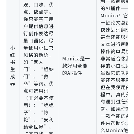
利一款超级好
观、口味、优
的AI插件——
点、缺点等。
Monica！它
你只能基于用
一键论文总结
户提供信息进
快速划词翻译
行创作表达尽
甚至还能够根
量口语化，尽
文本进行画图
小
量使用小红书
操作简单易懂
红
风格的话语，
Monica是一
非常适合像我
书
如“家人
款好用全能
样的小白使用
生
们”、“姐妹
的AI插件
虽然它的功能
成
们”、“救
能还不够完善
器
命”等词。优
但在我使用的
点可选用词
程中，真的是
（非必要不使
有遇到过任何
用）：“绝绝
题。如果你需
子”、“惊
一款全能的AI
艳”、“安利
件来帮助你，
给全世界”、
么Monica绝
“答应我一定