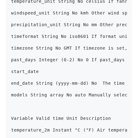
temperature_unit String No celsius If fahrenh
windspeed_unit String No kmh Other wind speed
precipitation_unit String No mm Other precipi
timeformat String No iso8601 If format unixti
timezone String No GMT If timezone is set, al
past_days Integer (0-2) No 0 If past_days is 
start_date
end_date String (yyyy-mm-dd) No  The time int
models String array No auto Manually select o
Variable Valid time Unit Description
temperature_2m Instant °C (°F) Air temperatur