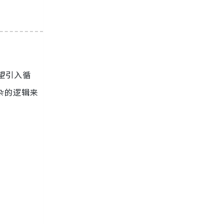
望引入循
杂的逻辑来