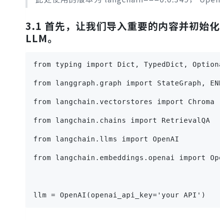
3.1 首先，让我们导入重要的内容并初始化
LLM。
from typing import Dict, TypedDict, Option
from langgraph.graph import StateGraph, EN
from langchain.vectorstores import Chroma
from langchain.chains import RetrievalQA
from langchain.llms import OpenAI
from langchain.embeddings.openai import Op
llm = OpenAI(openai_api_key='your API')