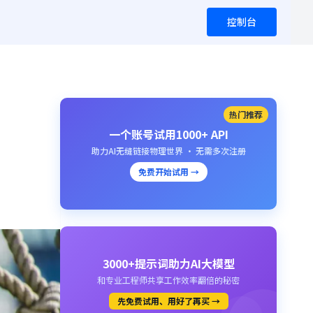
控制台
热门推荐
一个账号试用1000+ API
助力AI无缝链接物理世界 · 无需多次注册
免费开始试用 →
3000+提示词助力AI大模型
和专业工程师共享工作效率翻倍的秘密
先免费试用、用好了再买 →