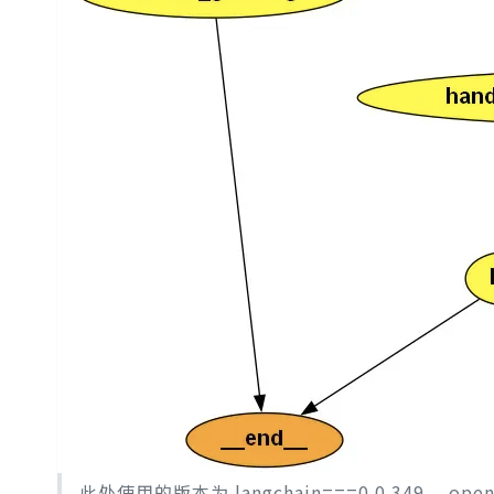
此处使用的版本为 langchain===0.0.349， openai