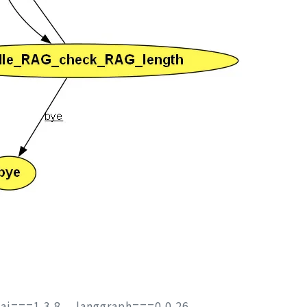
===1.3.8， langgraph===0.0.26。