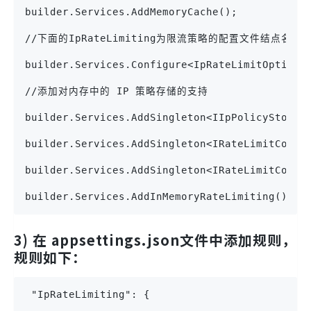
builder.Services.AddMemoryCache();
//下面的IpRateLimiting为限流策略的配置文件结点名
builder.Services.Configure<IpRateLimitOptions
//添加对内存中的 IP 策略存储的支持
builder.Services.AddSingleton<IIpPolicyStore,
builder.Services.AddSingleton<IRateLimitCount
builder.Services.AddSingleton<IRateLimitConfi
builder.Services.AddInMemoryRateLimiting();
3) 在 appsettings.json文件中添加规则，
规则如下：
 "IpRateLimiting": {