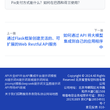
Pix支付方式是什么？如何在巴西和荷兰使用？
下一篇
上一篇
如何通过 API 将大模型
通过Flask框架创建灵活的、可
集成到自己的应用程序
扩展的Web Restful API服务
中
API大全
API平台
API集成平台
提示词模板
Copyright © 2024 All Rights
AI提示词
AI提示词商城
提示词网站
Reserved 北京蜜堂有信科技有限
prompt模板
deepseek提示词
文生图提示词
公司
API市场
API商城
公司地址：北京市朝阳区光华路
和乔大厦C座1508
关于我们
招聘
服务条款
隐私协议
网站地图
增值电信业务经营许可证：京B2-
20191889 京ICP备18034931
号-7
意见反馈: 010-