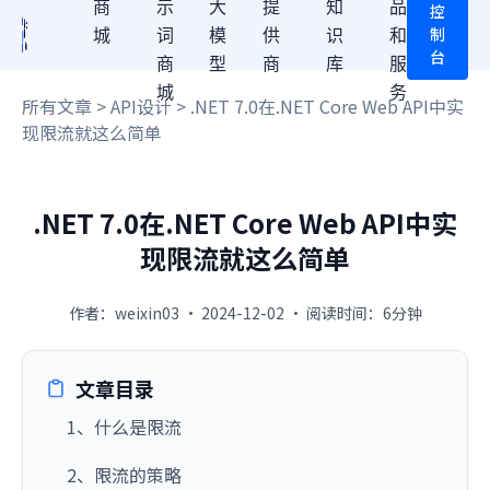
商
示
大
提
知
品
控
制
城
词
模
供
识
和
台
商
型
商
库
服
城
务
所有文章
>
API设计
> .NET 7.0在.NET Core Web API中实
现限流就这么简单
.NET 7.0在.NET Core Web API中实
现限流就这么简单
作者：weixin03 · 2024-12-02 · 阅读时间：6分钟
文章目录
1、什么是限流
2、限流的策略