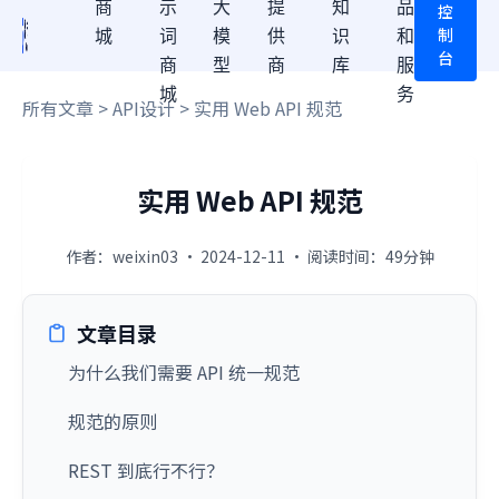
商
示
大
提
知
品
控
制
城
词
模
供
识
和
台
商
型
商
库
服
城
务
所有文章
>
API设计
> 实用 Web API 规范
实用 Web API 规范
作者：weixin03 · 2024-12-11 · 阅读时间：49分钟
文章目录
为什么我们需要 API 统一规范
规范的原则
REST 到底行不行？