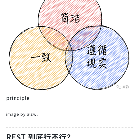
principle
image by alswl
REST 到底行不行？