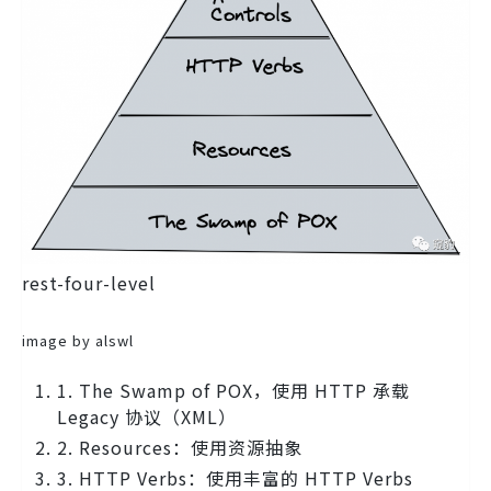
rest-four-level
image by alswl
1. The Swamp of POX，使用 HTTP 承载
Legacy 协议（XML）
2. Resources：使用资源抽象
3. HTTP Verbs：使用丰富的 HTTP Verbs