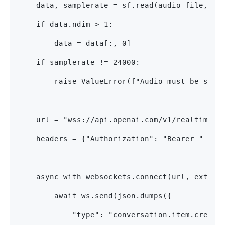
    data, samplerate = sf.read(audio_file, dt
    if data.ndim > 1:
        data = data[:, 0]
    if samplerate != 24000:
        raise ValueError(f"Audio must be samp
    url = "wss://api.openai.com/v1/realtime?m
    headers = {"Authorization": "Bearer " + o
    async with websockets.connect(url, extra_
        await ws.send(json.dumps({
            "type": "conversation.item.create