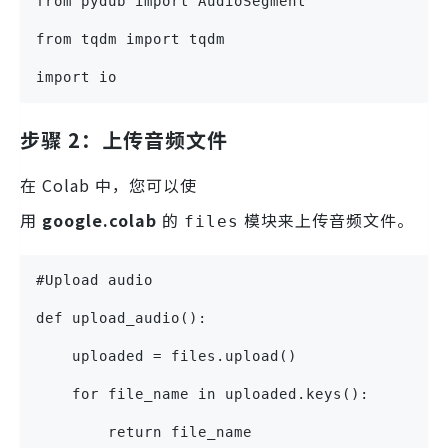
from pydub import AudioSegment
from tqdm import tqdm
import io
步骤 2：上传音频文件
在 Colab 中，您可以使
用
google.colab
的
模块来上传音频文件。
files
#Upload audio
def upload_audio():
    uploaded = files.upload()  
    for file_name in uploaded.keys():
        return file_name