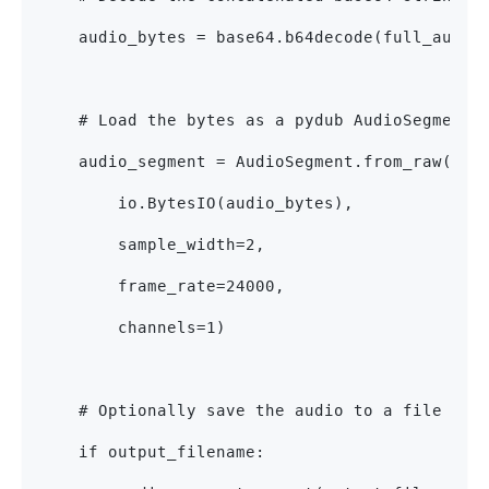
    audio_bytes = base64.b64decode(full_audio
    # Load the bytes as a pydub AudioSegment 
    audio_segment = AudioSegment.from_raw(
        io.BytesIO(audio_bytes), 
        sample_width=2, 
        frame_rate=24000, 
        channels=1)
    # Optionally save the audio to a file
    if output_filename: