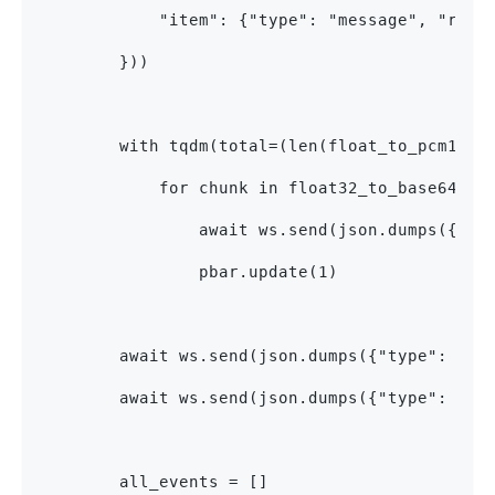
            "item": {"type": "message", "role
        }))
        with tqdm(total=(len(float_to_pcm16(d
            for chunk in float32_to_base64_ch
                await ws.send(json.dumps({"ty
                pbar.update(1)
        await ws.send(json.dumps({"type": "in
        await ws.send(json.dumps({"type": "re
        all_events = []