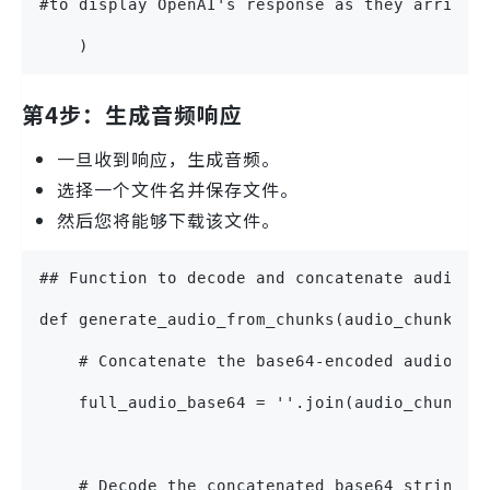
#to display OpenAI's response as they arrive,
    ) 
第4步：生成音频响应
一旦收到响应，生成音频。
选择一个文件名并保存文件。
然后您将能够下载该文件。
## Function to decode and concatenate audio c
def generate_audio_from_chunks(audio_chunks, 
    # Concatenate the base64-encoded audio ch
    full_audio_base64 = ''.join(audio_chunks)
    # Decode the concatenated base64 string t