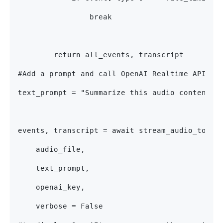
                break
        return all_events, transcript
#Add a prompt and call OpenAI Realtime API
text_prompt = "Summarize this audio content"
events, transcript = await stream_audio_to_re
    audio_file, 
    text_prompt, 
    openai_key, 
    verbose = False