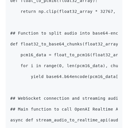
def float_to_pcm16(float32_array):
    return np.clip(float32_array * 32767, -32
## Function to split audio into base64-encode
def float32_to_base64_chunks(float32_array, c
    pcm16_data = float_to_pcm16(float32_array
    for i in range(0, len(pcm16_data), chunk_
        yield base64.b64encode(pcm16_data[i:i
## WebSocket connection and streaming audio w
## Main function to call OpenAI Realtime API
async def stream_audio_to_realtime_api(audio_