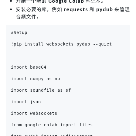
开始一个新的
Google Colab
笔记本。
安装必要的库，例如
requests
和
pydub
来管理
音频文件。
#Setup
!pip install websockets pydub --quiet 
import base64
import numpy as np
import soundfile as sf
import json
import websockets
from google.colab import files