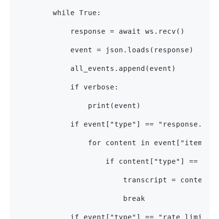
        while True:
            response = await ws.recv()
            event = json.loads(response)
            all_events.append(event)
            if verbose:
                print(event)
            if event["type"] == "response.out
                for content in event["item"][
                    if content["type"] == "au
                        transcript = content[
                        break
            if event["type"] == "rate_limits.