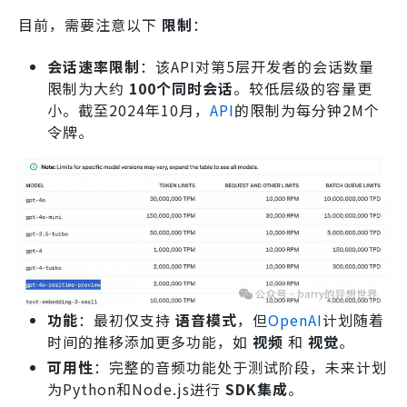
目前，需要注意以下
限制
：
会话速率限制
：该API对第5层开发者的会话数量
限制为大约
100个同时会话
。较低层级的容量更
小。截至2024年10月，
API
的限制为每分钟2M个
令牌。
功能
：最初仅支持
语音模式
，但
OpenAI
计划随着
时间的推移添加更多功能，如
视频
和
视觉
。
可用性
：完整的音频功能处于测试阶段，未来计划
为Python和Node.js进行
SDK集成
。