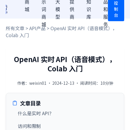
商
示
大
提
知
品
控
制
城
词
模
供
识
和
台
商
型
商
库
服
城
务
所有文章
>
API产品
> OpenAI 实时 API（语音模式），
Colab 入门
OpenAI 实时 API（语音模式），
Colab 入门
作者：weixin01 · 2024-12-13 · 阅读时间：10分钟
文章目录
什么是实时 API？
访问和限制