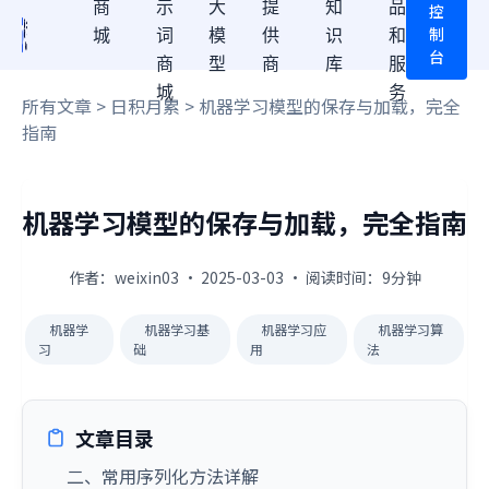
商
示
大
提
知
品
控
制
城
词
模
供
识
和
台
商
型
商
库
服
城
务
所有文章
>
日积月累
> 机器学习模型的保存与加载，完全
指南
机器学习模型的保存与加载，完全指南
作者：weixin03 · 2025-03-03 · 阅读时间：9分钟
机器学
机器学习基
机器学习应
机器学习算
习
础
用
法
文章目录
二、常用序列化方法详解