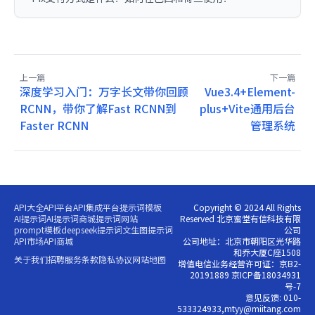
上一篇
下一篇
深度学习入门：万字长文带你回顾
Vue3.4+Element-
RCNN，带你了解Fast RCNN到
plus+Vite通用后台
Faster RCNN
管理系统
API大全
API平台
API集成平台
提示词模板
Copyright © 2024 All Rights
AI提示词
AI提示词商城
提示词网站
Reserved 北京蜜堂有信科技有限
prompt模板
deepseek提示词
文生图提示词
公司
API市场
API商城
公司地址：北京市朝阳区光华路
和乔大厦C座1508
关于我们
招聘
服务条款
隐私协议
网站地图
增值电信业务经营许可证：京B2-
20191889 京ICP备18034931
号-7
意见反馈: 010-
533324933,mtyy@miitang.com