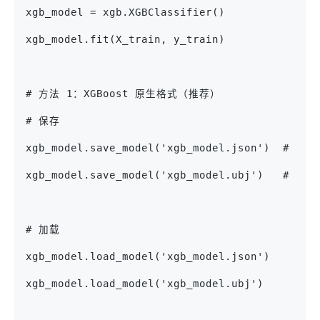
xgb_model = xgb.XGBClassifier()
xgb_model.fit(X_train, y_train)
# 方法 1：XGBoost 原生格式（推荐）
# 保存
xgb_model.save_model('xgb_model.json')  # JS
xgb_model.save_model('xgb_model.ubj')   # 
# 加载
xgb_model.load_model('xgb_model.json')
xgb_model.load_model('xgb_model.ubj')