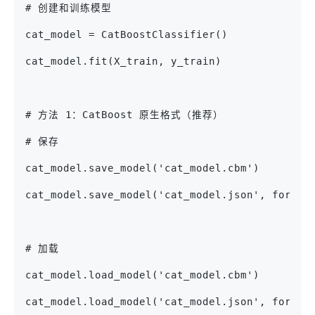
# 创建和训练模型
cat_model = CatBoostClassifier()
cat_model.fit(X_train, y_train)
# 方法 1：CatBoost 原生格式（推荐）
# 保存
cat_model.save_model('cat_model.cbm')      
cat_model.save_model('cat_model.json', forma
# 加载
cat_model.load_model('cat_model.cbm')
cat_model.load_model('cat_model.json', format