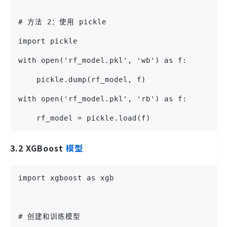
# 方法 2：使用 pickle
import pickle
with open('rf_model.pkl', 'wb') as f:
    pickle.dump(rf_model, f)
with open('rf_model.pkl', 'rb') as f:
    rf_model = pickle.load(f)
3.2 XGBoost
模型
import xgboost as xgb
# 创建和训练模型