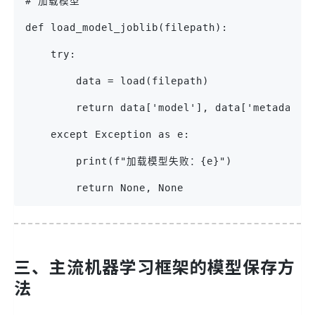
# 加载模型
def load_model_joblib(filepath):
    try:
        data = load(filepath)
        return data['model'], data['metadata'
    except Exception as e:
        print(f"加载模型失败：{e}")
        return None, None
三、主流机器学习框架的模型保存方
法