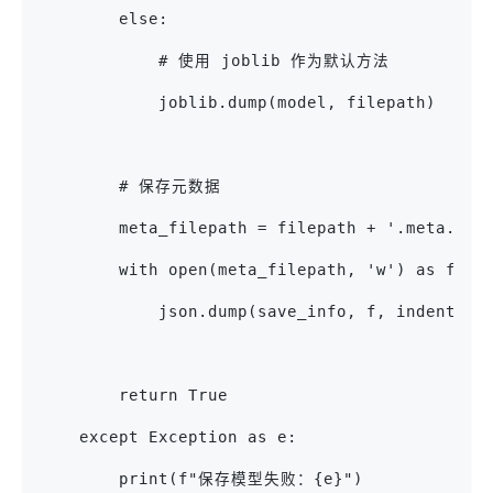
        else:
            # 使用 joblib 作为默认方法
            joblib.dump(model, filepath)
        # 保存元数据
        meta_filepath = filepath + '.meta.jso
        with open(meta_filepath, 'w') as f:
            json.dump(save_info, f, indent=2)
        return True
    except Exception as e:
        print(f"保存模型失败：{e}")