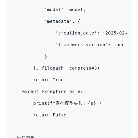
            'model': model,
            'metadata': {
                'creation_date': '2025-02-10'
                'framework_version': model.__
            }
        }, filepath, compress=3)
        return True
    except Exception as e:
        print(f"保存模型失败：{e}")
        return False