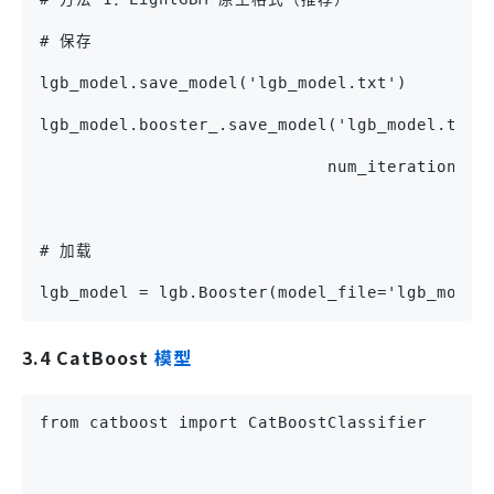
# 保存
lgb_model.save_model('lgb_model.txt')      
lgb_model.booster_.save_model('lgb_model.txt'
                             num_iteration=lg
# 加载
lgb_model = lgb.Booster(model_file='lgb_model
3.4 CatBoost
模型
from catboost import CatBoostClassifier