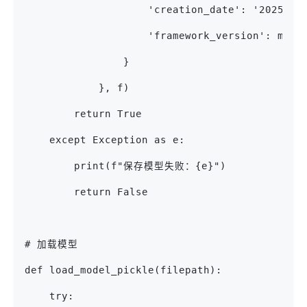
                    'creation_date': '2025-02
                    'framework_version': mode
                }
            }, f)
        return True
    except Exception as e:
        print(f"保存模型失败：{e}")
        return False
# 加载模型
def load_model_pickle(filepath):
    try: