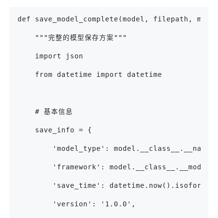
def save_model_complete(model, filepath, mode
    """完整的模型保存方案"""
    import json
    from datetime import datetime
    # 基本信息
    save_info = {
        'model_type': model.__class__.__name_
        'framework': model.__class__.__module
        'save_time': datetime.now().isoformat
        'version': '1.0.0',