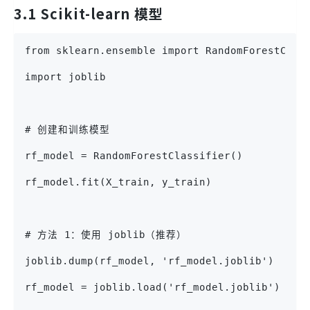
3.1 Scikit-learn 模型
from sklearn.ensemble import RandomForestClas
import joblib
# 创建和训练模型
rf_model = RandomForestClassifier()
rf_model.fit(X_train, y_train)
# 方法 1：使用 joblib（推荐）
joblib.dump(rf_model, 'rf_model.joblib')
rf_model = joblib.load('rf_model.joblib')