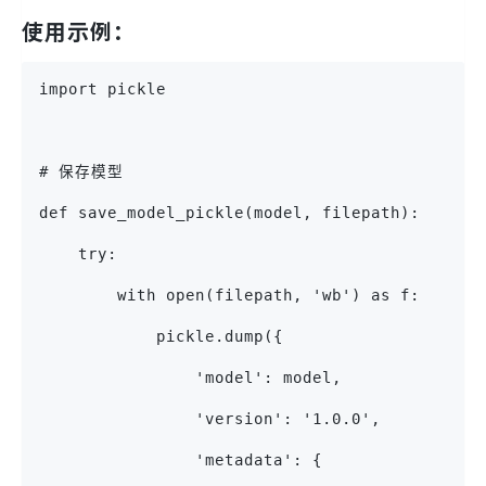
使用示例：
import pickle
# 保存模型
def save_model_pickle(model, filepath):
    try:
        with open(filepath, 'wb') as f:
            pickle.dump({
                'model': model,
                'version': '1.0.0',
                'metadata': {