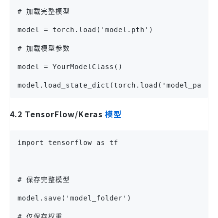
# 加载完整模型
model = torch.load('model.pth')
# 加载模型参数
model = YourModelClass()
model.load_state_dict(torch.load('model_param
4.2 TensorFlow/Keras
模型
import tensorflow as tf
# 保存完整模型
model.save('model_folder')
# 仅保存权重