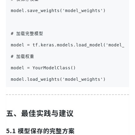
model.save_weights('model_weights')
# 加载完整模型
model = tf.keras.models.load_model('model_fol
# 加载权重
model = YourModelClass()
model.load_weights('model_weights')
五、最佳实践与建议
5.1 模型保存的完整方案