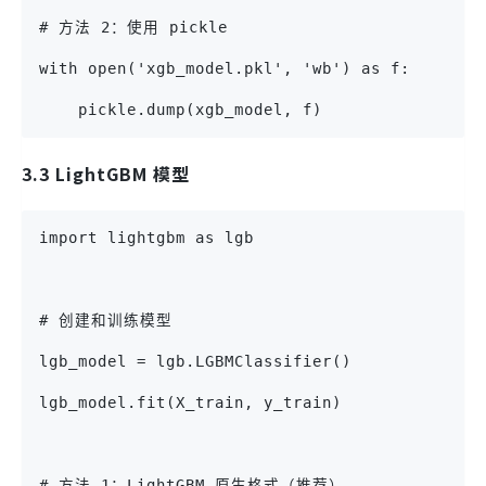
# 方法 2：使用 pickle
with open('xgb_model.pkl', 'wb') as f:
    pickle.dump(xgb_model, f)
3.3 LightGBM 模型
import lightgbm as lgb
# 创建和训练模型
lgb_model = lgb.LGBMClassifier()
lgb_model.fit(X_train, y_train)
# 方法 1：LightGBM 原生格式（推荐）