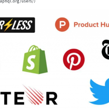
ql.org/users/）