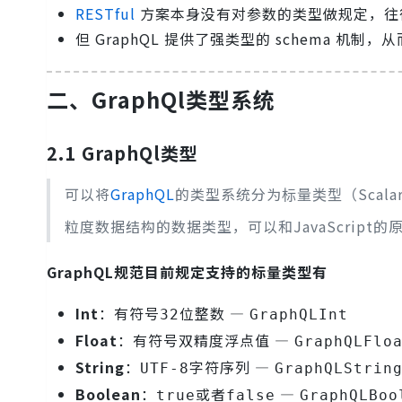
RESTful
方案本身没有对参数的类型做规定，往
但 GraphQL 提供了强类型的 schema 机
二、GraphQl类型系统
2.1 GraphQl类型
可以将
GraphQL
的类型系统分为
（Scal
标量类型
粒度数据结构的数据类型，可以和JavaScript
GraphQL规范目前规定支持的标量类型有
Int
：有符号
位整数 —
32
GraphQLInt
Float
：有符号双精度浮点值 —
GraphQLFlo
String
：
字符序列 —
UTF‐8
GraphQLStrin
Boolean
：
或者
—
true
false
GraphQLBoo