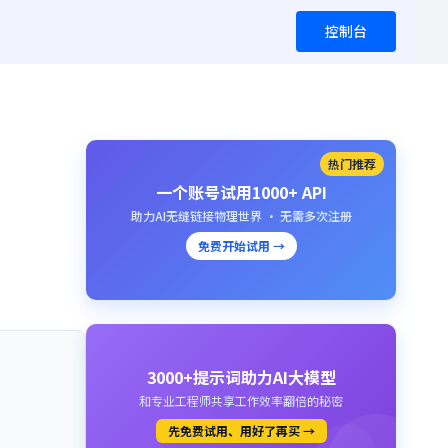
控制台
热门推荐
一个账号试用1000+ API
助力AI无缝链接物理世界 · 无需多次注册
免费开始试用 →
3000+提示词助力AI大模型
和专业工程师共享工作效率翻倍的秘密
先免费试用、用好了再买 →