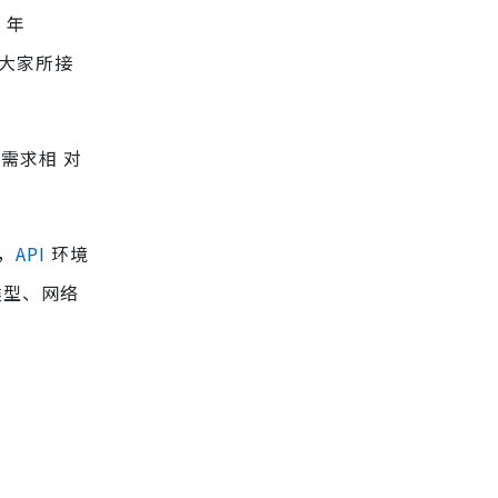
 年
被大家所接
需求相 对
，
API
环境
类型、网络