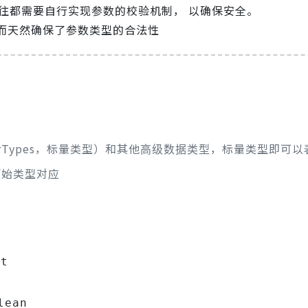
往都需要自行实现参数的校验机制， 以确保安全。
制，从而天然确保了参数类型的合法性
arTypes，标量类型）和其他
，标量类型即可以
高级数据类型
的原始类型对应
at
g
lean