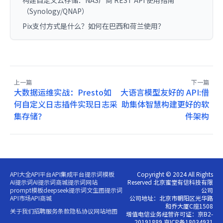
（Synology/QNAP）
Pix支付方式是什么？如何在巴西和荷兰使用？
上一篇
下一篇
大数据运维实战：Presto如
大语言模型友好的 API:借
何自定义日志插件实现日志采
助集体智慧构建更好的软
集存储？
件架构
API大全
API平台
API集成平台
提示词模板
Copyright © 2024 All Rights
AI提示词
AI提示词商城
提示词网站
Reserved 北京蜜堂有信科技有限
prompt模板
deepseek提示词
文生图提示词
公司
API市场
API商城
公司地址：北京市朝阳区光华路
和乔大厦C座1508
关于我们
招聘
服务条款
隐私协议
网站地图
增值电信业务经营许可证：京B2-
20191889 京ICP备18034931