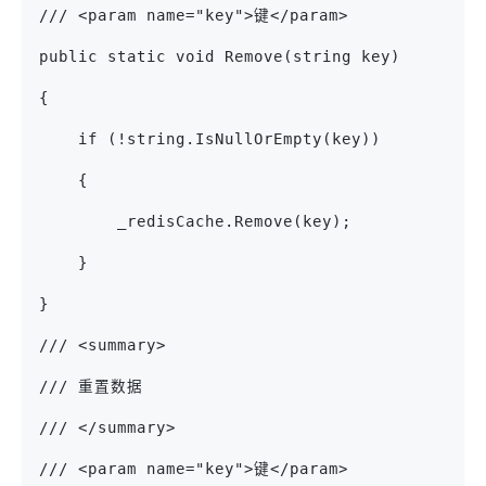
/// <param name="key">键</param>
public static void Remove(string key)
{
    if (!string.IsNullOrEmpty(key))
    {
        _redisCache.Remove(key);
    }
}
/// <summary>
/// 重置数据
/// </summary>
/// <param name="key">键</param>