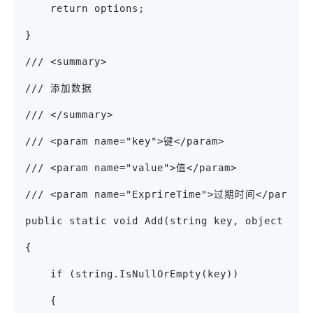
    return options;
}
/// <summary>
/// 添加数据
/// </summary>
/// <param name="key">键</param>
/// <param name="value">值</param>
/// <param name="ExprireTime">过期时间</param>
public static void Add(string key, object val
{
    if (string.IsNullOrEmpty(key))
    {