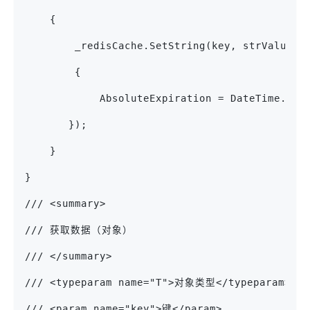
    {
        _redisCache.SetString(key, strValue, 
        {
            AbsoluteExpiration = DateTime.Now
       });
    }
}
/// <summary>
/// 获取数据（对象）
/// </summary>
/// <typeparam name="T">对象类型</typeparam>
/// <param name="key">键</param>