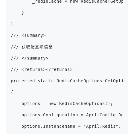
        _redisCache = new RedisCache(GetOptio
    }
}
/// <summary>
/// 获取配置项信息
/// </summary>
/// <returns></returns>
protected static RedisCacheOptions GetOptions
{
    options = new RedisCacheOptions();
    options.Configuration = AprilConfig.Redis
    options.InstanceName = "April.Redis";