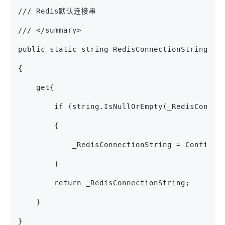
/// Redis默认连接串
/// </summary>
public static string RedisConnectionString
{
    get{
        if (string.IsNullOrEmpty(_RedisConnec
        {
            _RedisConnectionString = Configur
        }
        return _RedisConnectionString;
    }
}