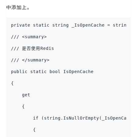
中添加上。
private static string _IsOpenCache = string.E
/// <summary>
/// 是否使用Redis
/// </summary>
public static bool IsOpenCache
{
    get
    {
        if (string.IsNullOrEmpty(_IsOpenCache
        {