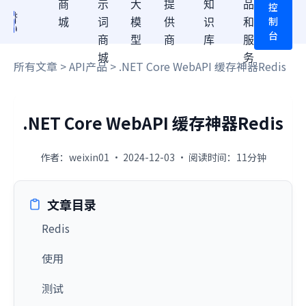
商
示
大
提
知
品
控
制
城
词
模
供
识
和
台
商
型
商
库
服
城
务
所有文章
>
API产品
> .NET Core WebAPI 缓存神器Redis
.NET Core WebAPI 缓存神器Redis
作者：weixin01 · 2024-12-03 · 阅读时间：11分钟
文章目录
Redis
使用
测试