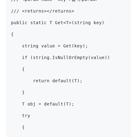
/// <returns></returns>
public static T Get<T>(string key)
{
    string value = Get(key);
    if (string.IsNullOrEmpty(value))
    {
        return default(T);
    }
    T obj = default(T);
    try
    {