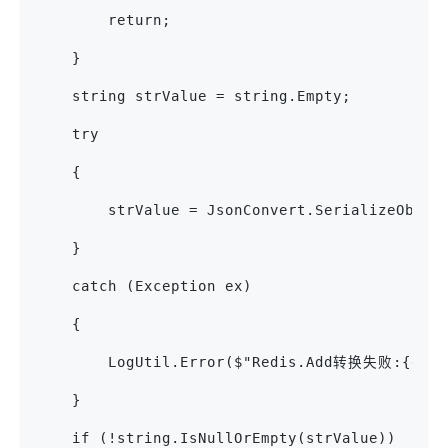
        return;
    }
    string strValue = string.Empty;
    try
    {
        strValue = JsonConvert.SerializeObjec
    }
    catch (Exception ex)
    {
        LogUtil.Error($"Redis.Add转换失败:{ex.M
    }
    if (!string.IsNullOrEmpty(strValue))