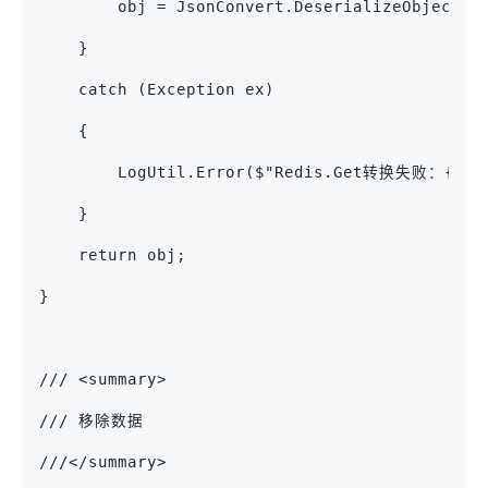
        obj = JsonConvert.DeserializeObject<T
    }
    catch (Exception ex)
    {
        LogUtil.Error($"Redis.Get转换失败：{ex.
    }
    return obj;
}
/// <summary>
/// 移除数据
///</summary>