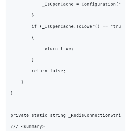
            _IsOpenCache = Configuration["Red
        }
        if (_IsOpenCache.ToLower() == "true")
        {
            return true;
        }
        return false;
    }
}
private static string _RedisConnectionString 
/// <summary>