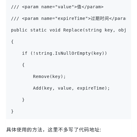
/// <param name="value">值</param>
/// <param name="expireTime">过期时间</param>
public static void Replace(string key, object
{
    if (!string.IsNullOrEmpty(key))
    {
        Remove(key);
        Add(key, value, expireTime);
    }
}
具体使用的方法，这里不多写了代码地址: