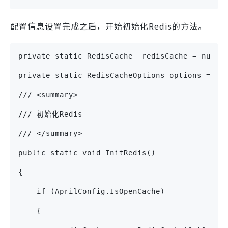
配置信息设置完成之后，开始初始化Redis的方法。
private static RedisCache _redisCache = null;
private static RedisCacheOptions options = nu
/// <summary>
/// 初始化Redis
/// </summary>
public static void InitRedis()
{
    if (AprilConfig.IsOpenCache)
    {