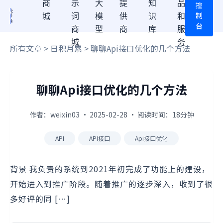
商
示
大
提
知
品
控
制
城
词
模
供
识
和
台
商
型
商
库
服
城
务
所有文章
>
日积月累
> 聊聊Api接口优化的几个方法
聊聊Api接口优化的几个方法
作者：weixin03 · 2025-02-28 · 阅读时间：18分钟
API
API接口
Api接口优化
背景 我负责的系统到2021年初完成了功能上的建设，
开始进入到推广阶段。随着推广的逐步深入，收到了很
多好评的同 […]