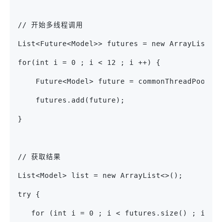
// 开始多线程调用
List<Future<Model>> futures = new ArrayList<>
for(int i = 0 ; i < 12 ; i ++) {
    Future<Model> future = commonThreadPool.s
    futures.add(future);
}
// 获取结果
List<Model> list = new ArrayList<>();
try {
   for (int i = 0 ; i < futures.size() ; i ++