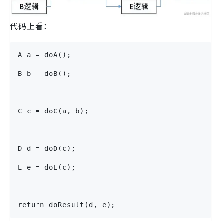
代码上看：
A a = doA();
B b = doB();
C c = doC(a, b);
D d = doD(c);
E e = doE(c);
return doResult(d, e);