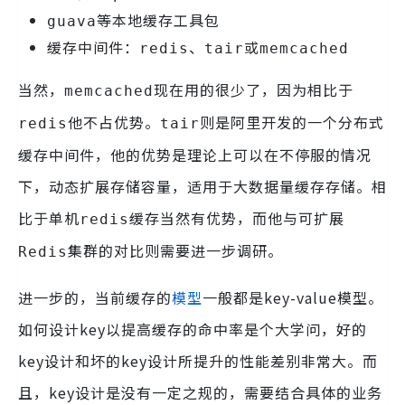
等本地缓存工具包
guava
缓存中间件：
、
或
redis
tair
memcached
当然，
现在用的很少了，因为相比于
memcached
他不占优势。
则是阿里开发的一个分布式
redis
tair
缓存中间件，他的优势是理论上可以在不停服的情况
下，动态扩展存储容量，适用于大数据量缓存存储。相
比于单机
缓存当然有优势，而他与可扩展
redis
集群的对比则需要进一步调研。
Redis
进一步的，当前缓存的
模型
一般都是key-value模型。
如何设计key以提高缓存的命中率是个大学问，好的
key设计和坏的key设计所提升的性能差别非常大。而
且，key设计是没有一定之规的，需要结合具体的业务