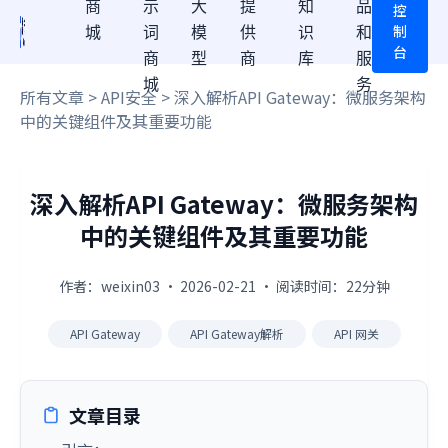
商
示
大
提
知
品
控
制
城
词
模
供
识
和
台
商
型
商
库
服
城
务
所有文章
>
API安全
> 深入解析API Gateway：微服务架构
中的关键组件及其重要功能
深入解析API Gateway：微服务架构
中的关键组件及其重要功能
作者：weixin03 · 2026-02-21 · 阅读时间：22分钟
API Gateway
API Gateway解析
API 网关
文章目录