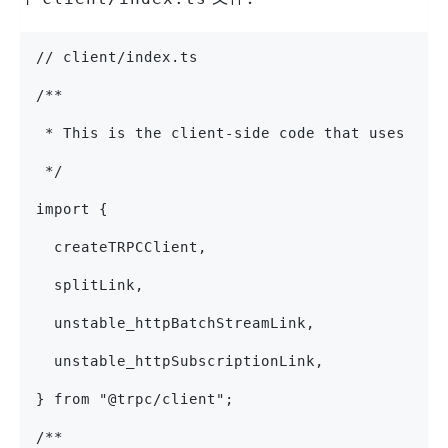
// client/index.ts
/**
 * This is the client-side code that uses the
 */
import {
  createTRPCClient,
  splitLink,
  unstable_httpBatchStreamLink,
  unstable_httpSubscriptionLink,
} from "@trpc/client";
/**