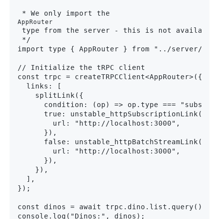
 * We only import the 
AppRouter
 type from the server - this is not available 
 */

import type { AppRouter } from "../server/inde
// Initialize the tRPC client

const trpc = createTRPCClient<AppRouter>({

  links: [

    splitLink({

      condition: (op) => op.type === "subscrip
      true: unstable_httpSubscriptionLink({

        url: "http://localhost:3000",

      }),

      false: unstable_httpBatchStreamLink({

        url: "http://localhost:3000",

      }),

    }),

  ],

});

const dinos = await trpc.dino.list.query();

console.log("Dinos:", dinos);
