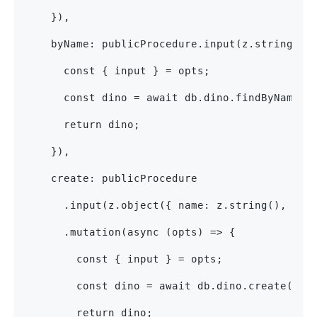
    }),
    byName: publicProcedure.input(z.string())
      const { input } = opts;
      const dino = await db.dino.findByName(i
      return dino;
    }),
    create: publicProcedure
      .input(z.object({ name: z.string(), des
      .mutation(async (opts) => {
        const { input } = opts;
        const dino = await db.dino.create(inp
        return dino;