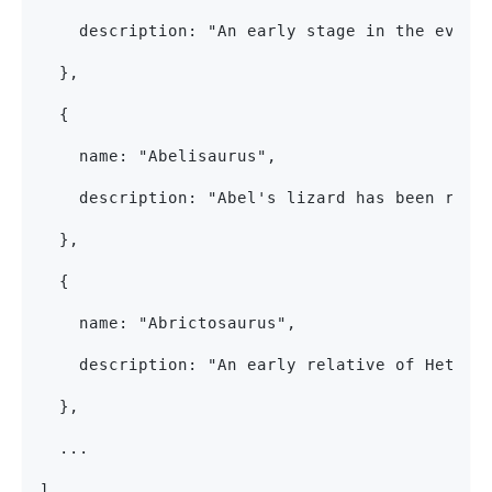
    description: "An early stage in the evolu
  },
  {
    name: "Abelisaurus",
    description: "Abel's lizard has been reco
  },
  {
    name: "Abrictosaurus",
    description: "An early relative of Hetero
  },
  ...
]