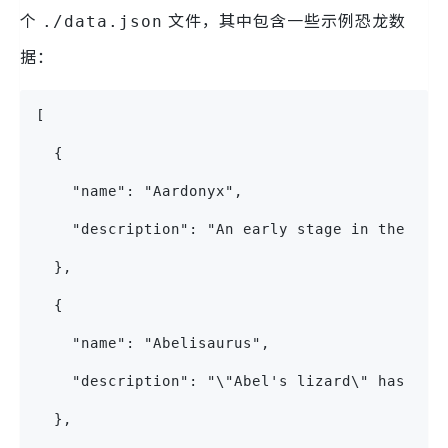
个
文件，其中包含一些示例恐龙数
./data.json
据：
[
  {
    "name": "Aardonyx",
    "description": "An early stage in the evo
  },
  {
    "name": "Abelisaurus",
    "description": "\"Abel's lizard\" has bee
  },