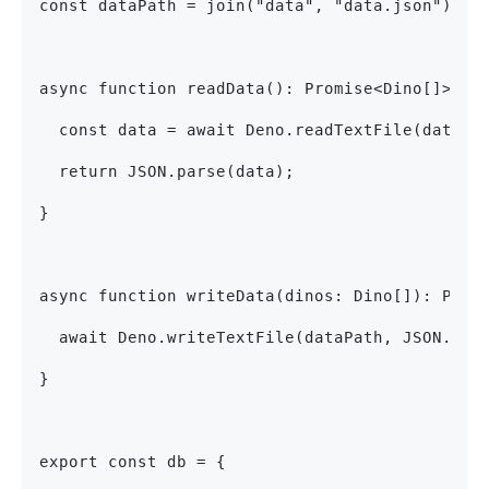
const dataPath = join("data", "data.json");
async function readData(): Promise<Dino[]> {
  const data = await Deno.readTextFile(dataPa
  return JSON.parse(data);
}
async function writeData(dinos: Dino[]): Prom
  await Deno.writeTextFile(dataPath, JSON.str
}
export const db = {