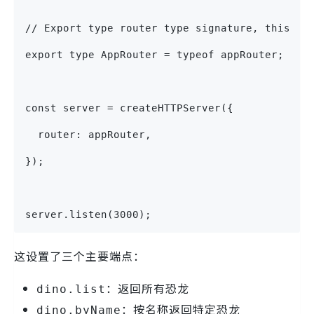
// Export type router type signature, this is
export type AppRouter = typeof appRouter;
const server = createHTTPServer({
  router: appRouter,
});
server.listen(3000);
这设置了三个主要端点：
：返回所有恐龙
dino.list
：按名称返回特定恐龙
dino.byName