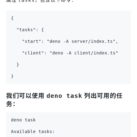
tasks
{
  "tasks": {
    "start": "deno -A server/index.ts",
    "client": "deno -A client/index.ts"
  }
}
我们可以使用
列出可用的任
deno task
务：
deno task
Available tasks: