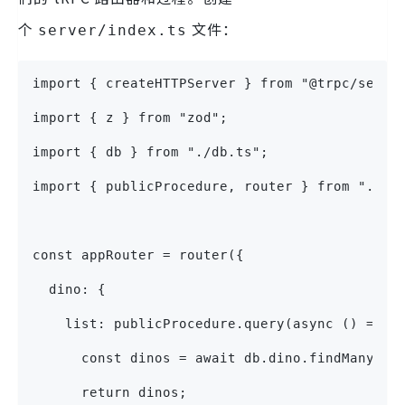
个
文件：
server/index.ts
import { createHTTPServer } from "@trpc/serve
import { z } from "zod";
import { db } from "./db.ts";
import { publicProcedure, router } from "./tr
const appRouter = router({
  dino: {
    list: publicProcedure.query(async () => {
      const dinos = await db.dino.findMany();
      return dinos;