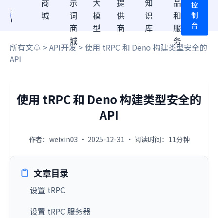
商
示
大
提
知
品
控
制
城
词
模
供
识
和
台
商
型
商
库
服
城
务
所有文章
>
API开发
> 使用 tRPC 和 Deno 构建类型安全的
API
使用 tRPC 和 Deno 构建类型安全的
API
作者：weixin03 · 2025-12-31 · 阅读时间：11分钟
文章目录
设置 tRPC
设置 tRPC 服务器