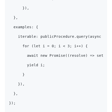
      }),
  },
  examples: {
    iterable: publicProcedure.query(async fun
      for (let i = 0; i < 3; i++) {
        await new Promise((resolve) => setTim
        yield i;
      }
    }),
  },
});