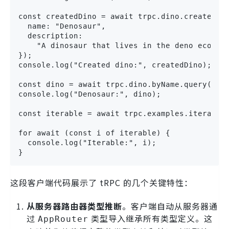
const createdDino = await trpc.dino.create.mut
  name: "Denosaur",

  description:

    "A dinosaur that lives in the deno ecosyst
});

console.log("Created dino:", createdDino);

const dino = await trpc.dino.byName.query("Den
console.log("Denosaur:", dino);

const iterable = await trpc.examples.iterable.
for await (const i of iterable) {

  console.log("Iterable:", i);

}
这段客户端代码展示了 tRPC 的几个关键特性：
从服务器路由器类型推断
。客户端自动从服务器通
过
类型导入继承所有类型定义。这
AppRouter