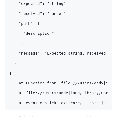
    "expected": "string",
    "received": "number",
    "path": [
      "description"
    ],
    "message": "Expected string, received num
  }
]
    at Function.from (file:///Users/andyjiang
    at file:///Users/andyjiang/Library/Caches
    at eventLoopTick (ext:core/01_core.js:175