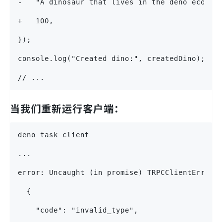
-   "A dinosaur that lives in the deno ecosys
+   100,
});
console.log("Created dino:", createdDino);
// ...
当我们重新运行客户端：
deno task client
...
error: Uncaught (in promise) TRPCClientError:
  {
    "code": "invalid_type",