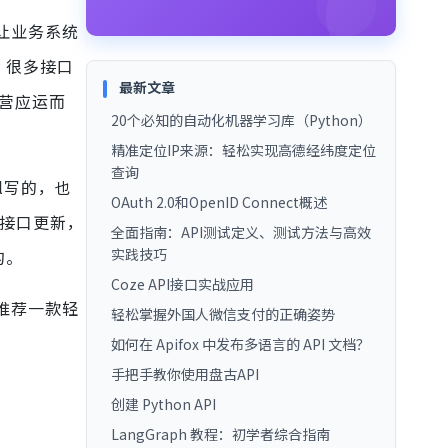
让业务系统
，很多接口
最新文章
营应运而
20个必知的自动化机器学习库（Python）
精准定位IP来源：轻松实现高德经纬度定位
查询
l写的，也
OAuth 2.0和OpenID Connect概述
发接口更新，
全面指南：API测试定义、测试方法与高效
实践技巧
苦的。
Coze API接口实战应用
推荐一款轻
轻松掌握外国人微信支付的正确姿势
如何在 Apifox 中发布多语言的 API 文档？
手把手教你使用盘古API
创建 Python API
LangGraph 教程：初学者综合指南