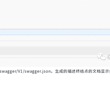
>/swagger/V1/swagger.json。生成的描述终结点的文档显