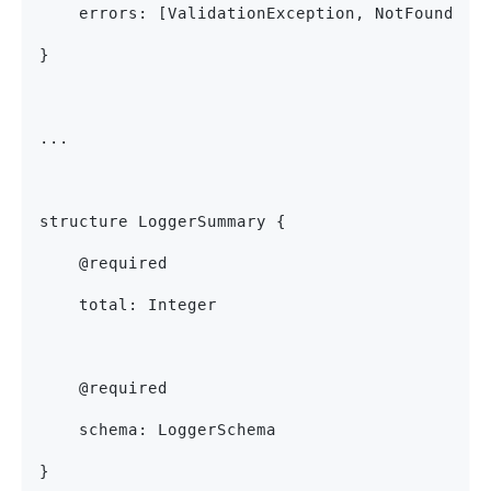
    errors: [ValidationException, NotFoundErr
}
...
structure LoggerSummary {
    @required
    total: Integer
    @required
    schema: LoggerSchema
}