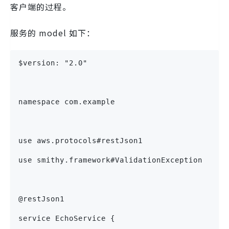
客户端的过程。
服务的 model 如下：
$version: "2.0"
namespace com.example
use aws.protocols#restJson1
use smithy.framework#ValidationException
@restJson1
service EchoService {