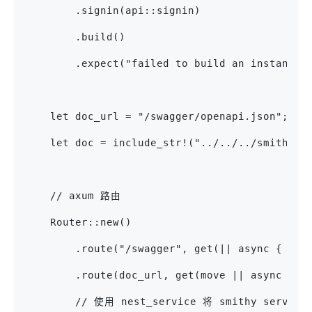
        .signin(api::signin)
        .build()
        .expect("failed to build an instance 
    let doc_url = "/swagger/openapi.json";
    let doc = include_str!("../../../smithy/g
    // axum 路由
    Router::new()
        .route("/swagger", get(|| async { Htm
        .route(doc_url, get(move || async mov
        // 使用 nest_service 将 smithy serv