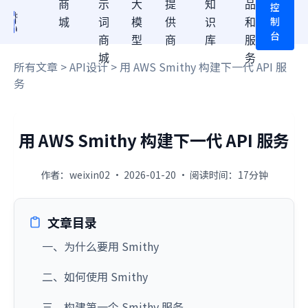
商
示
大
提
知
品
控
制
城
词
模
供
识
和
台
商
型
商
库
服
城
务
所有文章
>
API设计
> 用 AWS Smithy 构建下一代 API 服
务
用 AWS Smithy 构建下一代 API 服务
作者：weixin02 · 2026-01-20 · 阅读时间：17分钟
文章目录
一、为什么要用 Smithy
二、如何使用 Smithy
三、构建第一个 Smithy 服务