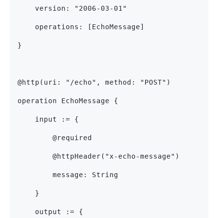
    version: "2006-03-01"
    operations: [EchoMessage]
}
@http(uri: "/echo", method: "POST")
operation EchoMessage {
    input := {
        @required
        @httpHeader("x-echo-message")
        message: String
    }
    output := {