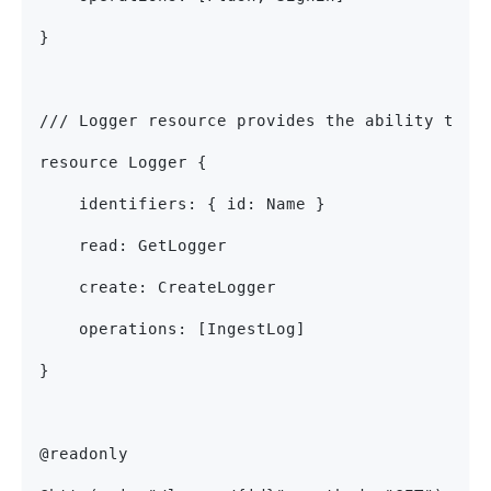
}
/// Logger resource provides the ability to m
resource Logger {
    identifiers: { id: Name }
    read: GetLogger
    create: CreateLogger
    operations: [IngestLog]
}
@readonly