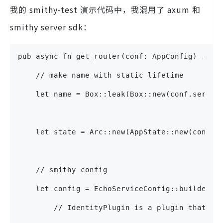
我的 smithy-test 演示代码中，我混用了 axum 和
smithy server sdk：
pub async fn get_router(conf: AppConfig) -> R
    // make name with static lifetime
    let name = Box::leak(Box::new(conf.server
    let state = Arc::new(AppState::new(conf))
    // smithy config
    let config = EchoServiceConfig::builder()
        // IdentityPlugin is a plugin that ad