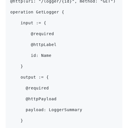
@http(uri: "/logger/{id}", method: "GET")
operation GetLogger {
    input := {
        @required
        @httpLabel
        id: Name
    }
    output := {
      @required
      @httpPayload
      payload: LoggerSummary
    }