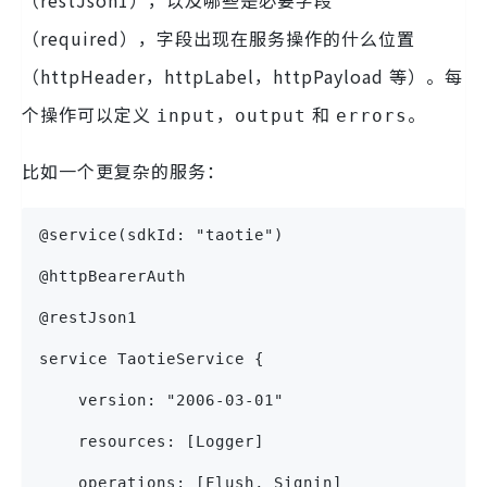
（required），字段出现在服务操作的什么位置
（httpHeader，httpLabel，httpPayload 等）。每
个操作可以定义
，
和
。
input
output
errors
比如一个更复杂的服务：
@service(sdkId: "taotie")
@httpBearerAuth
@restJson1
service TaotieService {
    version: "2006-03-01"
    resources: [Logger]
    operations: [Flush, Signin]