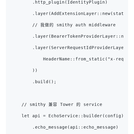
        .http_plugin(IdentityPlugin)
        .layer(AddExtensionLayer::new(state.c
        // 我做的 smithy auth middleware
        .layer(BearerTokenProviderLayer::new(
        .layer(ServerRequestIdProviderLayer::
            HeaderName::from_static("x-reques
        ))
        .build();
    // smithy 兼容 Tower 的 service
    let api = EchoService::builder(config)
        .echo_message(api::echo_message)