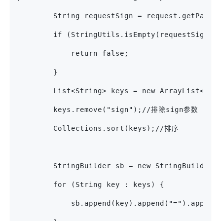
        String requestSign = request.getPar
        if (StringUtils.isEmpty(requestSign))
            return false;
        }
        List<String> keys = new ArrayList<Str
        keys.remove("sign");//排除sign参数
        Collections.sort(keys);//排序
        StringBuilder sb = new StringBuilder(
        for (String key : keys) {
            sb.append(key).append("=").appen