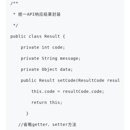
/**
 * 统一API响应结果封装
 */
public class Result {
    private int code;
    private String message;
    private Object data;
    public Result setCode(ResultCode resultCo
        this.code = resultCode.code;
        return this;
      }
   //省略getter、setter方法