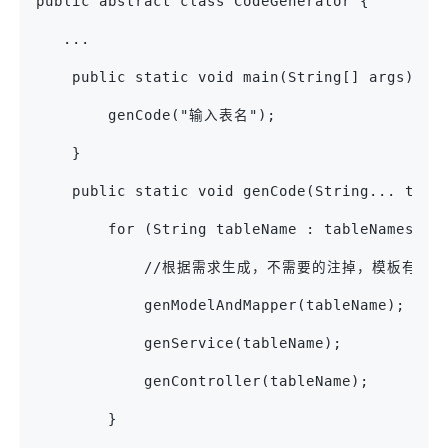
public abstract class CodeGenerator {
   ...
    public static void main(String[] args) {
        genCode("输入表名");
    }
    public static void genCode(String... tabl
        for (String tableName : tableNames) {
            //根据需求生成，不需要的注掉，模板有
            genModelAndMapper(tableName);
            genService(tableName);
            genController(tableName);
        }