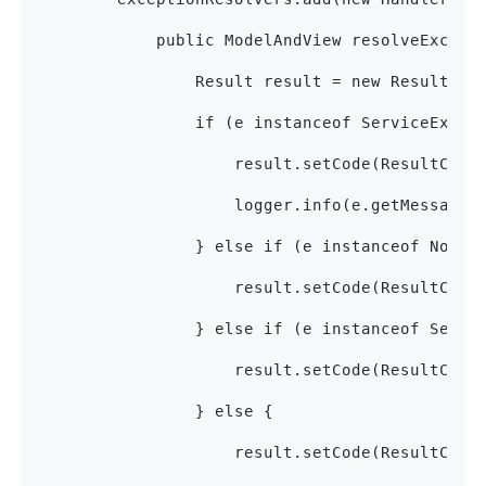
            public ModelAndView resolveExcept
                Result result = new Result();
                if (e instanceof Servic
                    result.setCode(ResultCode
                    logger.info(e.getMessage(
                } else if (e instanceof NoHan
                    result.setCode(ResultCod
                } else if (e instanceof Servl
                    result.setCode(ResultCode
                } else {
                    result.setCode(ResultC