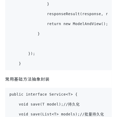
                }
                responseResult(response, resu
                return new ModelAndView();
            }
        });
    }
常用基础方法抽象封装
public interface Service<T> {
    void save(T model);//持久化
    void save(List<T> models);//批量持久化