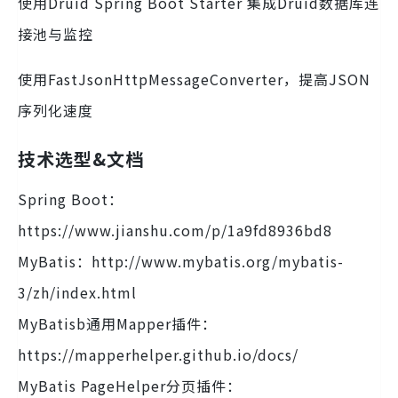
使用Druid Spring Boot Starter 集成Druid数据库连
接池与监控
使用FastJsonHttpMessageConverter，提高JSON
序列化速度
技术选型&文档
Spring Boot：
https://www.jianshu.com/p/1a9fd8936bd8
MyBatis：http://www.mybatis.org/mybatis-
3/zh/index.html
MyBatisb通用Mapper插件：
https://mapperhelper.github.io/docs/
MyBatis PageHelper分页插件：