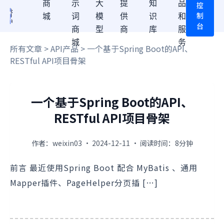
商
示
大
提
知
品
控
制
城
词
模
供
识
和
台
商
型
商
库
服
城
务
所有文章
>
API产品
> 一个基于Spring Boot的API、
RESTful API项目骨架
一个基于Spring Boot的API、
RESTful API项目骨架
作者：weixin03 · 2024-12-11 · 阅读时间：8分钟
前言 最近使用Spring Boot 配合 MyBatis 、通用
Mapper插件、PageHelper分页插 […]