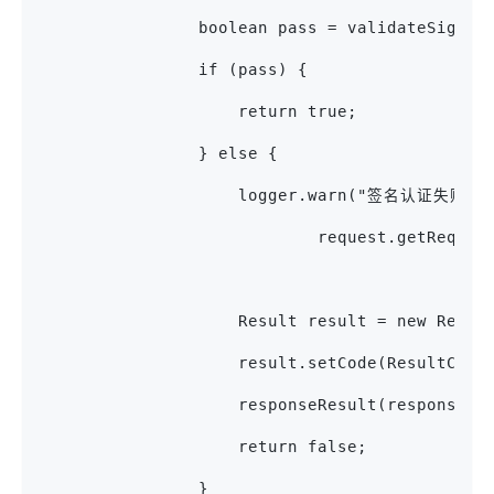
                boolean pass = validateSign(r
                if (pass) {
                    return true;
                } else {
                    logger.warn("签名认证
                            request.getReques
                    Result result = new Resul
                    result.setCode(ResultCo
                    responseResult(response, 
                    return false;
                }