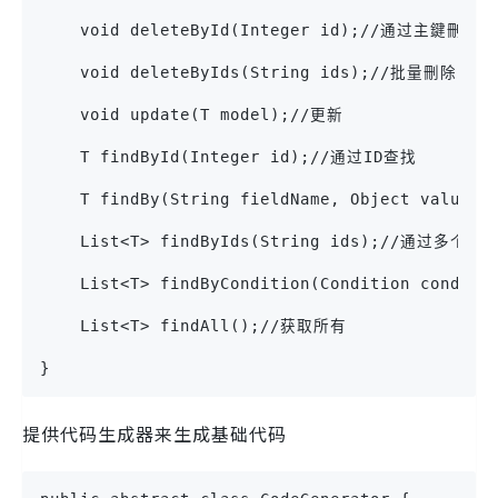
    void deleteById(Integer id);//通过主鍵刪除
    void deleteByIds(String ids);//批量刪除 eg：
    void update(T model);//更新
    T findById(Integer id);//通过ID查找
    T findBy(String fieldName, Object va
    List<T> findByIds(String ids);//通过多个ID
    List<T> findByCondition(Condition cond
    List<T> findAll();//获取所有
}
提供代码生成器来生成基础代码