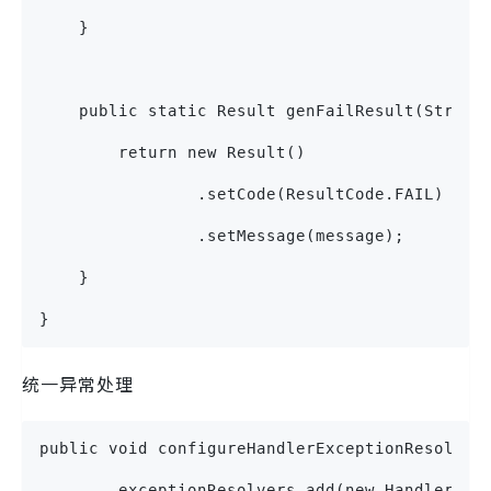
    }
    public static Result genFailResult(String
        return new Result()
                .setCode(ResultCode.FAIL)
                .setMessage(message);
    }
}
统一异常处理
public void configureHandlerExceptionResolver
        exceptionResolvers.add(new HandlerExc