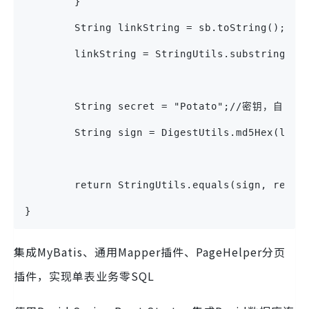
        }
        String linkString = sb.toString();
        linkString = StringUtils.substring(
        String secret = "Potato";//密钥，自己修
        String sign = DigestUtils.md5Hex(lin
        return StringUtils.equals(sign, requ
}
集成MyBatis、通用Mapper插件、PageHelper分页
插件，实现单表业务零SQL