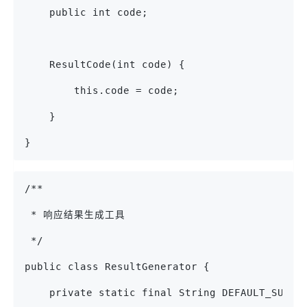
    public int code;
    ResultCode(int code) {
        this.code = code;
    }
}
/**
 * 响应结果生成工具
 */
public class ResultGenerator {
    private static final String DEFAULT_SUCCE