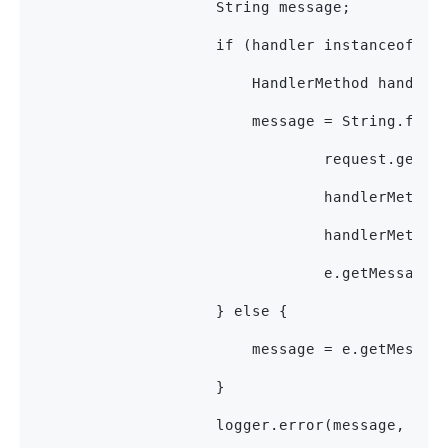
                    String message;
                    if (handler instanceof Ha
                        HandlerMethod handler
                        message = String
                                request.getRe
                                handlerMethod
                                handlerMethod
                                e.getMessage(
                    } else {
                        message = e.getMessag
                    }
                    logger.error(message, e);