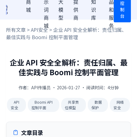
商
示
大
提
知
品
控
制
城
词
模
供
识
和
台
商
型
商
库
服
城
务
所有文章
>
API安全
> 企业 API 安全全解析：责任归属、
最佳实践与 Boomi 控制平面管理
企业 API 安全全解析：责任归属、最
佳实践与 Boomi 控制平面管理
作者：API传播员 · 2026-01-27 · 阅读时间：4分钟
API
Boomi API
共享责
数据
网络
安全
控制平面
任模型
保护
安全
文章目录