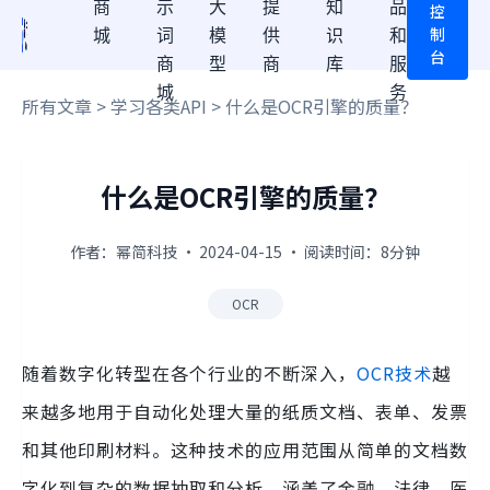
商
示
大
提
知
品
控
制
城
词
模
供
识
和
台
商
型
商
库
服
城
务
所有文章
>
学习各类API
> 什么是OCR引擎的质量？
什么是OCR引擎的质量？
作者：幂简科技 · 2024-04-15 · 阅读时间：8分钟
OCR
随着数字化转型在各个行业的不断深入，
OCR技术
越
来越多地用于自动化处理大量的纸质文档、表单、发票
和其他印刷材料。这种技术的应用范围从简单的文档数
字化到复杂的数据抽取和分析，涵盖了金融、法律、医