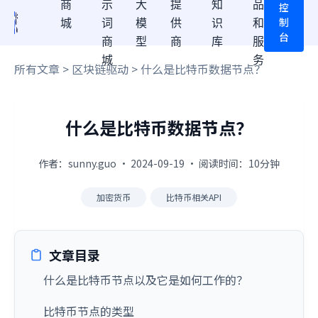
商
示
大
提
知
品
控
制
城
词
模
供
识
和
台
商
型
商
库
服
城
务
所有文章
>
区块链驱动
> 什么是比特币数据节点？
什么是比特币数据节点？
作者：sunny.guo · 2024-09-19 · 阅读时间：10分钟
加密货币
比特币相关API
文章目录
什么是比特币节点以及它是如何工作的？
比特币节点的类型