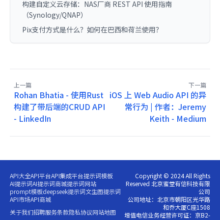
构建自定义云存储：NAS厂商 REST API 使用指南
（Synology/QNAP）
Pix支付方式是什么？如何在巴西和荷兰使用？
上一篇
下一篇
Rohan Bhatia - 使用Rust
iOS 上 Web Audio API 的异
构建了带后端的CRUD API
常行为 | 作者：Jeremy
- LinkedIn
Keith - Medium
API大全
API平台
API集成平台
提示词模板
Copyright © 2024 All Rights
AI提示词
AI提示词商城
提示词网站
Reserved 北京蜜堂有信科技有限
prompt模板
deepseek提示词
文生图提示词
公司
API市场
API商城
公司地址：北京市朝阳区光华路
和乔大厦C座1508
关于我们
招聘
服务条款
隐私协议
网站地图
增值电信业务经营许可证：京B2-