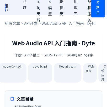
商
示
大
提
知
品
控
制
城
词
模
供
识
和
台
商
型
商
库
服
城
务
所有文章
>
API开发
> Web Audio API 入门指南 - Dyte
Web Audio API 入门指南 - Dyte
作者：API传播员 · 2025-12-08 · 阅读时间：5分钟
AudioContext
JavaScript
MediaStream
Web
音
开发
频
应
用
文章目录