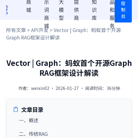
商
示
大
提
知
品
控
制
城
词
模
供
识
和
台
商
型
商
库
服
城
务
所有文章
>
API开发
> Vector | Graph：蚂蚁首个开源
Graph RAG框架设计解读
Vector | Graph：蚂蚁首个开源Graph
RAG框架设计解读
作者：weixin02 · 2026-01-27 · 阅读时间：36分钟
文章目录
一、概述
二、传统RAG