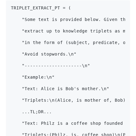
TRIPLET_EXTRACT_PT = (
    "Some text is provided below. Given the t
    "extract up to knowledge triplets as more
    "in the form of (subject, predicate, obje
    "Avoid stopwords.\n"
    "---------------------\n"
    "Example:\n"
    "Text: Alice is Bob's mother.\n"
    "Triplets:\n(Alice, is mother of, Bob)\n"
    ...TL;DR...
    "Text: Philz is a coffee shop founded in 
    "Triplets:(Philz, is, coffee shop)\n(Phil