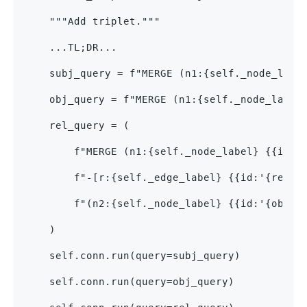
    """Add triplet."""
    ...TL;DR...
    subj_query = f"MERGE (n1:{self._node_labe
    obj_query = f"MERGE (n1:{self._node_label
    rel_query = (
        f"MERGE (n1:{self._node_label} {{id:'
        f"-[r:{self._edge_label} {{id:'{rel}'
        f"(n2:{self._node_label} {{id:'{obj}'
    )
    self.conn.run(query=subj_query)
    self.conn.run(query=obj_query)