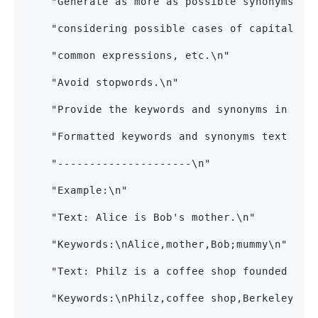
    "Generate as more as possible synonyms or
    "considering possible cases of capitaliza
    "common expressions, etc.\n"
    "Avoid stopwords.\n"
    "Provide the keywords and synonyms in com
    "Formatted keywords and synonyms text sho
    "---------------------\n"
    "Example:\n"
    "Text: Alice is Bob's mother.\n"
    "Keywords:\nAlice,mother,Bob;mummy\n"
    "Text: Philz is a coffee shop founded in 
    "Keywords:\nPhilz,coffee shop,Berkeley,19