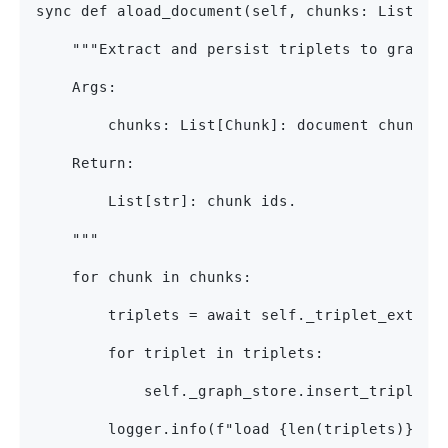
sync def aload_document(self, chunks: List[Ch
    """Extract and persist triplets to graph 
    Args:
        chunks: List[Chunk]: document chunks.
    Return:
        List[str]: chunk ids.
    """
    for chunk in chunks:
        triplets = await self._triplet_extrac
        for triplet in triplets:
            self._graph_store.insert_triplet(
        logger.info(f"load {len(triplets)} tr